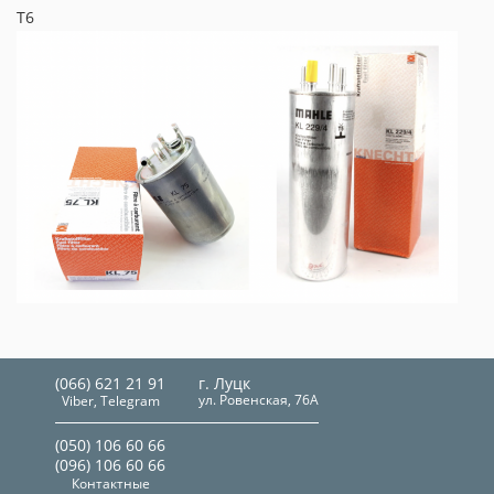
Т6
(066) 621 21 91
г. Луцк
ул. Ровенская, 76А
Viber, Telegram
(050) 106 60 66
(096) 106 60 66
Контактные