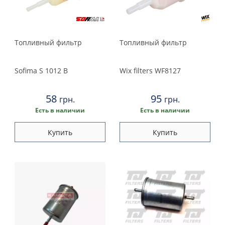
Kamoka
2000
Knecht
1999
Kolbenschmidt
Топливный фильтр
Топливный фильтр
Mann-filter
1998
Meyle
Sofima
S 1012 B
Wix filters
WF8127
Misfat
1997
Profit
58
95
грн.
грн.
1996
Purflux
Есть в наличии
Есть в наличии
QH
1995
Купить
Купить
Shafer
Sofima
1994
Solgy
1993
Tecneco filters
UFI
1992
VAG