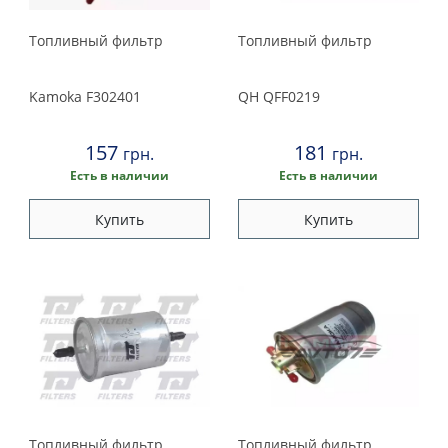
Wix filters
1991
Wunder
Топливный фильтр
Топливный фильтр
1990
Kamoka
F302401
QH
QFF0219
157
181
грн.
грн.
Есть в наличии
Есть в наличии
Купить
Купить
Топливный фильтр
Топливный фильтр