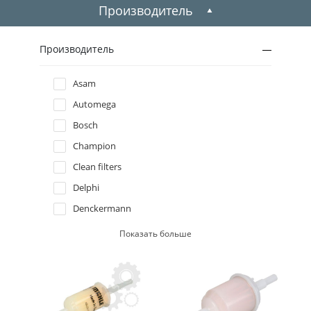
2009
Производитель
2008
Производитель
2007
Asam
Automega
2006
Bosch
2005
Champion
Clean filters
2004
Delphi
Denckermann
2003
Febi bilstein
Показать больше
2002
Filtron
Hengst filter
2001
JP group