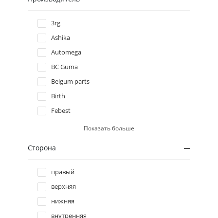
Hyundai
3rg
Ashika
Infiniti
Automega
BC Guma
Isuzu
Belgum parts
Iveco
Birth
Febest
Jaguar
Febi bilstein
Показать больше
JP group
Jeep
Сторона
Metgum
Kia
Meyle
правый
Original imperium
верхняя
Lancia
Profit
нижняя
QH
внутренняя