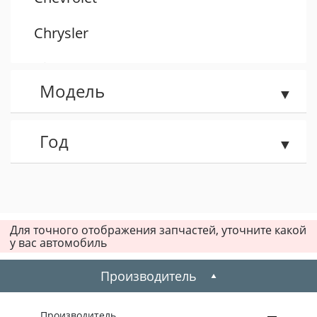
Chrysler
Citroen
Модель
Dacia
Daewoo
Год
Dodge
Fiat
Для точного отображения запчастей, уточните какой
у вас автомобиль
Ford
Производитель
Honda
Hummer
Производитель