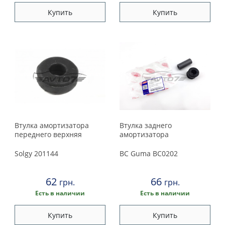
Peugeot
Купить
Купить
Porsche
Renault
Rover
Saab
Seat
Втулка амортизатора
Втулка заднего
переднего верхняя
амортизатора
Skoda
Solgy
201144
BC Guma
BC0202
Smart
62
66
грн.
грн.
Есть в наличии
Есть в наличии
Subaru
Купить
Купить