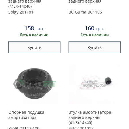
заднего верхняя
заднего верхняя
(41,7х14х40)
Solgy
201181
BC Guma
BC1106
158
160
грн.
грн.
Есть в наличии
Есть в наличии
Купить
Купить
Опорная подушка
Втулка амортизатора
амортизатора
заднего верхняя
(41.3x14x40)
Profit
2314-0100
Solgy
201012