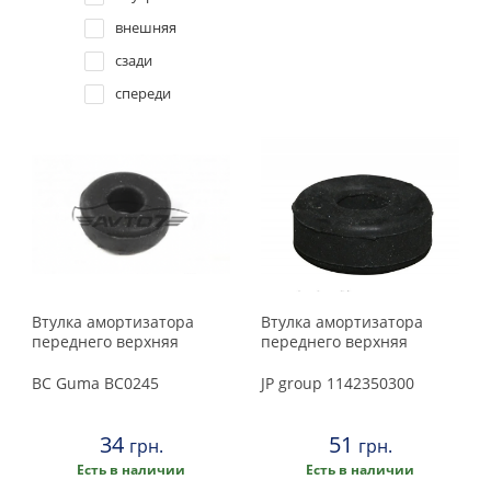
Land Rover
Solgy
внешняя
Lexus
Topran / Hans Pries
сзади
спереди
Maserati
задний левый
верхний
Mazda
Mercedes
Mini
Втулка амортизатора
Втулка амортизатора
Mitsubishi
переднего верхняя
переднего верхняя
Nissan
BC Guma
BC0245
JP group
1142350300
Opel
34
51
грн.
грн.
Есть в наличии
Есть в наличии