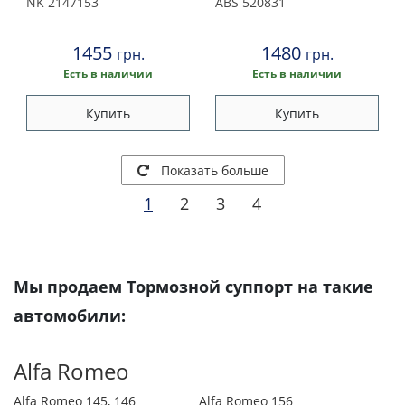
Octavia// VW Golf IV, V, VI,
NK
2147153
ABS
520831
Polo 1.0-3.6 09.96-
1455
1480
грн.
грн.
Есть в наличии
Есть в наличии
Купить
Купить
Показать больше
1
2
3
4
Мы продаем Тормозной суппорт на такие
автомобили:
Alfa Romeo
Alfa Romeo 145, 146
Alfa Romeo 156