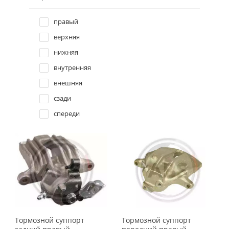
Land Rover
Trucktec automotive
правый
Lexus
TRW
верхняя
Vika
Maserati
нижняя
внутренняя
Mazda
внешняя
сзади
Mercedes
спереди
Mini
задний левый
верхний
Mitsubishi
Nissan
Opel
Тормозной суппорт
Тормозной суппорт