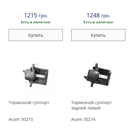
Suzuki
1215
1248
Toyota
грн.
грн.
Есть в наличии
Есть в наличии
Volkswagen
Купить
Купить
Volvo
Тормозной суппорт
Тормозной суппорт
задний левый
Asam
30273
Asam
30274