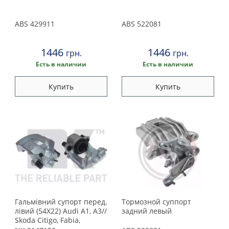
ABS
429911
ABS
522081
1446
1446
грн.
грн.
Есть в наличии
Есть в наличии
Купить
Купить
Гальмівний супорт перед.
Тормозной суппорт
лівий (54X22) Audi A1, A3//
задний левый
Skoda Citigo, Fabia,