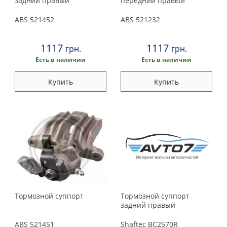
Peugeot
задний правый
передний правый
ABS
521452
ABS
521232
Porsche
1117
1117
грн.
грн.
Renault
Есть в наличии
Есть в наличии
Rover
Купить
Купить
Saab
Seat
Skoda
Smart
Тормозной суппорт
Тормозной суппорт
Subaru
задний правый
ABS
521451
Shaftec
BC2570R