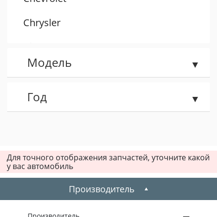
Chrysler
Citroen
Модель
Dacia
Daewoo
Год
Dodge
Fiat
Для точного отображения запчастей, уточните какой
у вас автомобиль
Ford
Производитель
Honda
Hummer
Производитель