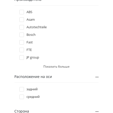
Hyundai
ABS
Asam
Infiniti
Autotechteile
Bosch
Isuzu
Fast
Iveco
FTE
JP group
Jaguar
Lauber
Показать больше
Nipparts
Jeep
Расположение на оси
NK
Kia
Remy
задний
Renault
средний
Lancia
Shaftec
Solgy
Сторона