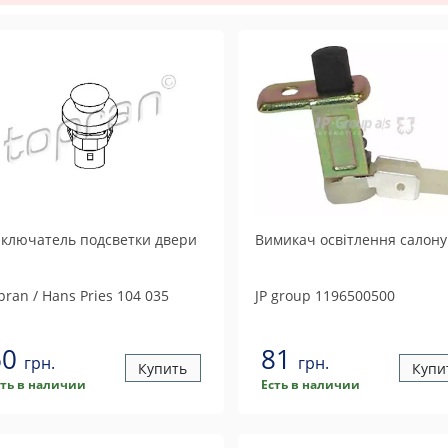
ключатель подсветки двери
Вимикач освiтлення салону
pran / Hans Pries
104 035
JP group
1196500500
60
81
грн.
грн.
Купить
Купи
сть в наличии
Есть в наличии