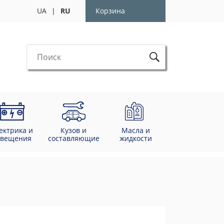
UA
|
RU
Корзина
ектрика и
Кузов и
Масла и
свещения
составляющие
жидкости