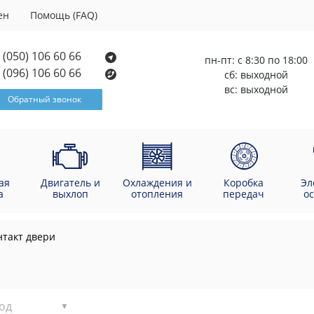
ен
Помощь (FAQ)
(050) 106 60 66
пн-пт: с 8:30 по 18:00
(096) 106 60 66
сб: выходной
вс: выходной
Обратный звонок
ая
Двигатель и
Охлаждения и
Коробка
Эл
а
выхлоп
отопления
передач
о
нтакт двери
од