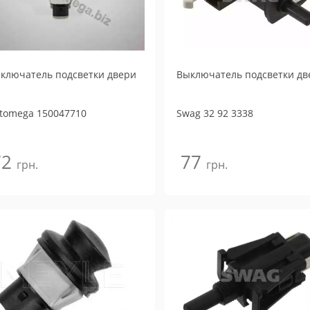
ключатель подсветки двери
Выключатель подсветки дв
tomega
150047710
Swag
32 92 3338
72
77
грн.
грн.