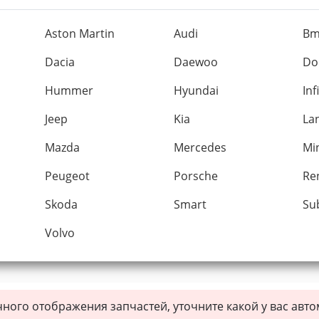
Aston Martin
Audi
B
Dacia
Daewoo
Do
Hummer
Hyundai
Inf
Jeep
Kia
La
Mazda
Mercedes
Mi
Peugeot
Porsche
Re
Skoda
Smart
Su
Volvo
чного отображения запчастей, уточните какой у вас авт