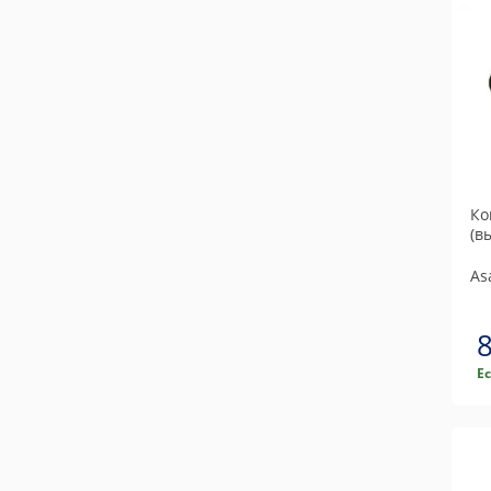
Ко
(в
As
Е