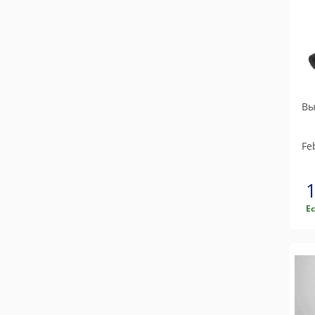
Вы
Feb
Е