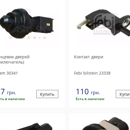
нцевик дверей
Контакт двери
ыключатель)
am
30341
Febi bilstein
23338
87
110
грн.
грн.
Купить
Купи
сть в наличии
Есть в наличии