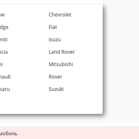
mw
Chevrolet
dge
Fiat
initi
Isuzu
ncia
Land Rover
ni
Mitsubishi
nault
Rover
baru
Suzuki
омобиль