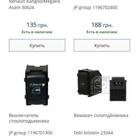
Peugeot
Renault Kangoo/Megane
Asam
30624
JP group
1196702400
Porsche
135
188
грн.
грн.
Renault
Есть в наличии
Есть в наличии
Купить
Купить
Rover
Saab
Seat
Skoda
Smart
Выключатель
Вимикач склопiдйомника
стеклоподьемника
Subaru
JP group
1196701300
Febi bilstein
23344