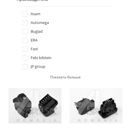
Hyundai
Asam
Automega
Infiniti
Bugiad
ERA
Isuzu
Fast
Iveco
Febi bilstein
JP group
Jaguar
Magneti marelli
Показать больше
Metzger
Jeep
Meyle
Kia
Swag
Topran / Hans Pries
Lancia
Trucktec automotive
Vemo