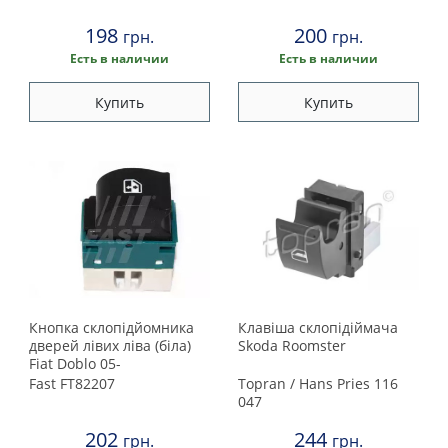
Suzuki
198
200
грн.
грн.
Toyota
Есть в наличии
Есть в наличии
Volkswagen
Купить
Купить
Volvo
Кнопка склопідйомника
Клавіша склопідіймача
дверей лівих ліва (біла)
Skoda Roomster
Fiat Doblo 05-
Fast
FT82207
Topran / Hans Pries
116
047
202
244
грн.
грн.