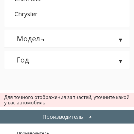
Chrysler
Citroen
Модель
Dacia
Daewoo
Год
Dodge
Fiat
Для точного отображения запчастей, уточните какой
у вас автомобиль
Ford
Производитель
Honda
Hummer
Производитель