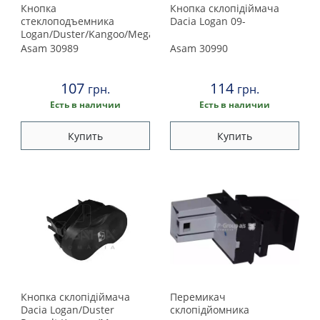
Land Rover
Кнопка
Кнопка склопідіймача
стеклоподъемника
Dacia Logan 09-
Lexus
Logan/Duster/Kangoo/Megane
(5 конт)
Asam
30989
Asam
30990
Maserati
107
114
грн.
грн.
Mazda
Есть в наличии
Есть в наличии
Купить
Купить
Mercedes
Mini
Mitsubishi
Nissan
Opel
Кнопка склопідіймача
Перемикач
Dacia Logan/Duster
склопiдйомника