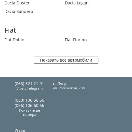
Dacia Duster
Dacia Logan
Dacia Sandero
Fiat
Fiat Doblo
Fiat Fiorino
Показать все автомобили
(066) 621 21 91
г. Луцк
ул. Ровенская, 76А
Viber, Telegram
(050) 106 60 66
(096) 106 60 66
Контактные
номера
О нас