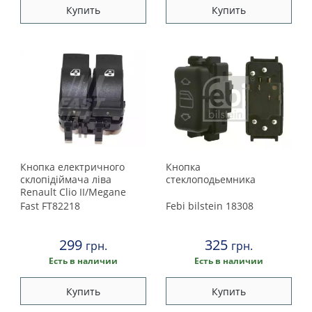
Купить
Купить
Кнопка електричного
Кнопка
склопідіймача ліва
стеклоподьемника
Renault Clio II/Megane
II/Scenic II 2002-
Fast
FT82218
Febi bilstein
18308
299
325
грн.
грн.
Есть в наличии
Есть в наличии
Купить
Купить