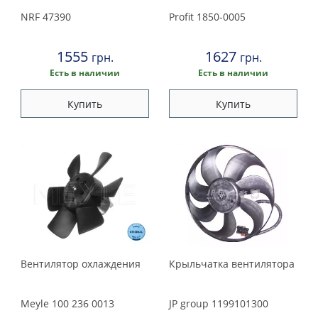
Peugeot
NRF
47390
Profit
1850-0005
Porsche
1555
1627
грн.
грн.
Renault
Есть в наличии
Есть в наличии
Купить
Купить
Rover
Saab
Seat
Skoda
Smart
Вентилятор охлаждения
Крыльчатка вентилятора
Subaru
Meyle
100 236 0013
JP group
1199101300