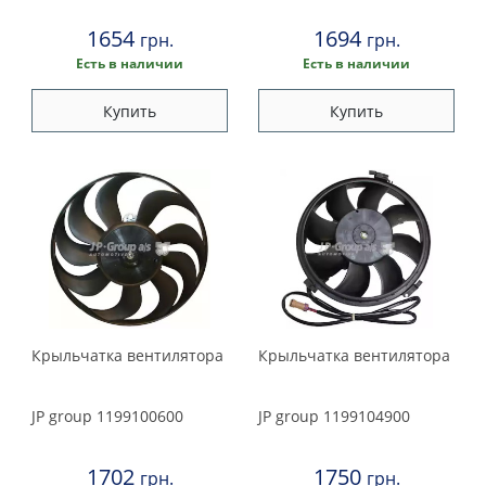
Suzuki
1654
1694
грн.
грн.
Toyota
Есть в наличии
Есть в наличии
Volkswagen
Купить
Купить
Volvo
Крыльчатка вентилятора
Крыльчатка вентилятора
JP group
1199100600
JP group
1199104900
1702
1750
грн.
грн.