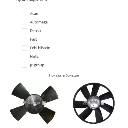
Hyundai
Asam
Automega
Infiniti
Denso
Fast
Isuzu
Febi bilstein
Iveco
Hella
JP group
Jaguar
Meyle
Показать больше
Nissens
Jeep
NRF
Kia
Profit
Swag
Lancia
Thermotec
Trucktec automotive