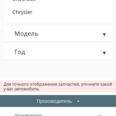
Chrysler
Citroen
Модель
Dacia
Daewoo
Год
Dodge
Fiat
Для точного отображения запчастей, уточните какой
у вас автомобиль
Ford
Производитель
Honda
Hummer
Производитель