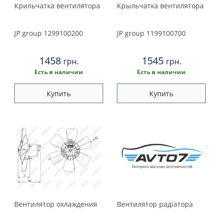
Land Rover
Крильчатка вентилятора
Крыльчатка вентилятора
Valeo
Lexus
JP group
1299100200
JP group
1199100700
Maserati
1458
1545
грн.
грн.
Mazda
Есть в наличии
Есть в наличии
Купить
Купить
Mercedes
Mini
Mitsubishi
Nissan
Opel
Вентилятор охлаждения
Вентилятор радіатора