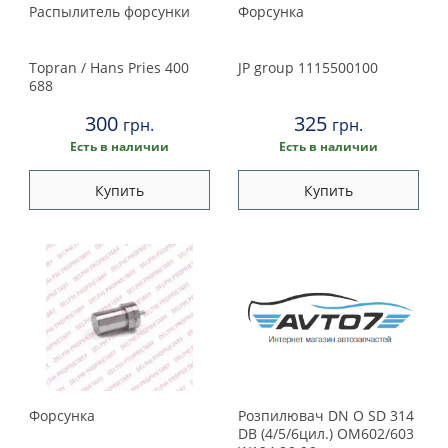
Land Rover
Распылитель форсунки
Форсунка
Lexus
Topran / Hans Pries
400
JP group
1115500100
688
Maserati
300
325
грн.
грн.
Mazda
Есть в наличии
Есть в наличии
Купить
Купить
Mercedes
Mini
Mitsubishi
Nissan
Opel
Форсунка
Розпилювач DN O SD 314
DB (4/5/6цил.) OM602/603