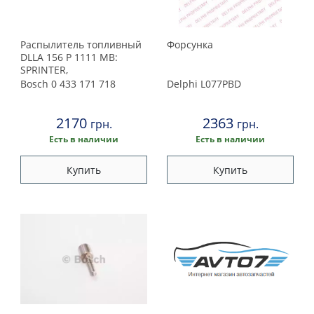
Распылитель топливный
Форсунка
DLLA 156 P 1111 MB:
SPRINTER,
W163/W220/W463
Bosch
0 433 171 718
Delphi
L077PBD
2.7CDi/4.0CDi 00>(пр-во
Bosch)
2170
2363
грн.
грн.
Есть в наличии
Есть в наличии
Купить
Купить