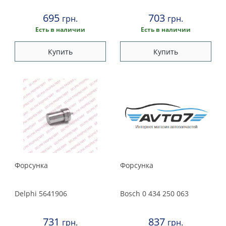
Suzuki
695
703
грн.
грн.
Toyota
Есть в наличии
Есть в наличии
Volkswagen
Купить
Купить
Volvo
Форсунка
Форсунка
Delphi
5641906
Bosch
0 434 250 063
731
837
грн.
грн.