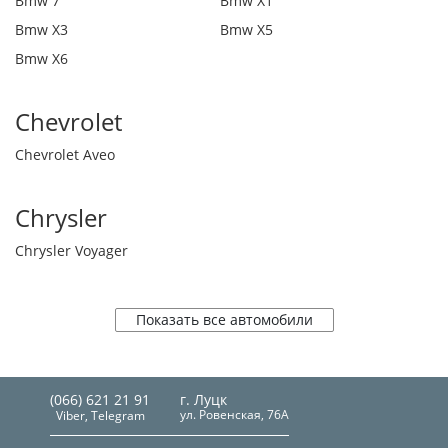
Bmw 7
Bmw X1
Bmw X3
Bmw X5
Bmw X6
Chevrolet
Chevrolet Aveo
Chrysler
Chrysler Voyager
Показать все автомобили
(066) 621 21 91
г. Луцк
ул. Ровенская, 76А
Viber, Telegram