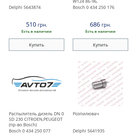
Peugeot
W124 86-96,
Delphi
5643874
Bosch
0 434 250 176
Porsche
510
686
грн.
грн.
Renault
Есть в наличии
Есть в наличии
Купить
Купить
Rover
Saab
Seat
Skoda
Smart
Распылитель дизель DN 0
Розпилювач
SD 230 CITROEN,PEUGEOT
Subaru
(пр-во Bosch)
Bosch
0 434 250 077
Delphi
5641935