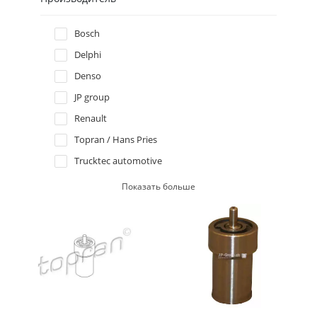
Hyundai
Bosch
Delphi
Infiniti
Denso
JP group
Isuzu
Renault
Iveco
Topran / Hans Pries
Trucktec automotive
Jaguar
VDO Siemens
Показать больше
Jeep
Kia
Lancia