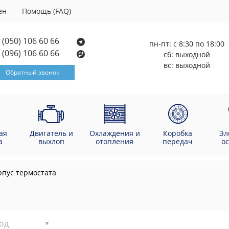
ен
Помощь (FAQ)
(050) 106 60 66
пн-пт: с 8:30 по 18:00
(096) 106 60 66
сб: выходной
вс: выходной
Обратный звонок
ая
Двигатель и
Охлаждения и
Коробка
Эл
а
выхлоп
отопления
передач
о
рпус термостата
од