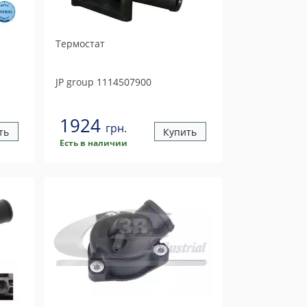
Термостат
JP group
1114507900
1924
грн.
ть
Купить
Есть в наличии