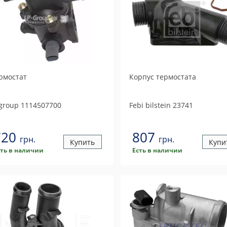
рмостат
Корпус термостата
 group
1114507700
Febi bilstein
23741
720
807
грн.
грн.
Купить
Купи
сть в наличии
Есть в наличии