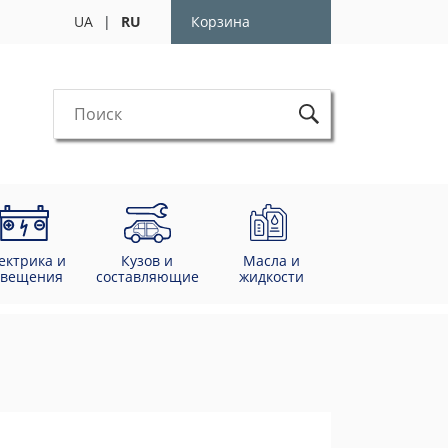
UA
|
RU
Корзина
ектрика и
Кузов и
Масла и
свещения
составляющие
жидкости