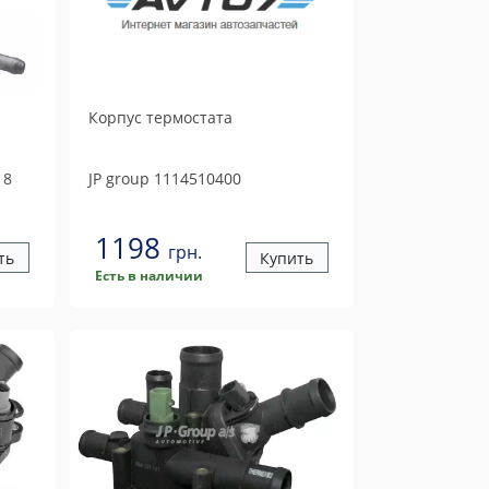
Корпус термостата
18
JP group
1114510400
1198
грн.
ть
Купить
Есть в наличии