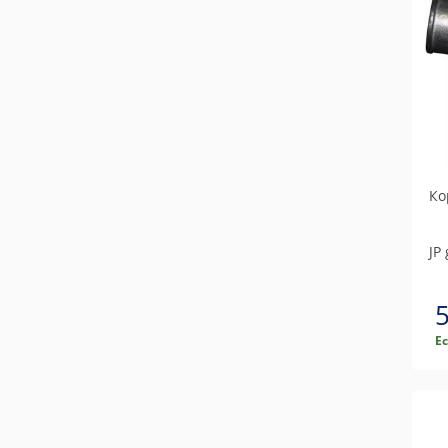
Ко
JP
Е