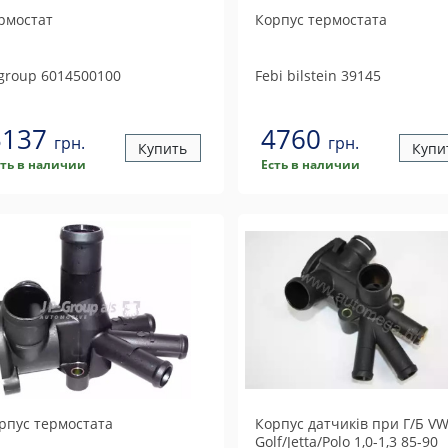
рмостат
Корпус термостата
 group
6014500100
Febi bilstein
39145
3137
4760
грн.
грн.
Купить
Купи
сть в наличии
Есть в наличии
рпус термостата
Корпус датчиків при Г/Б V
Golf/Jetta/Polo 1,0-1,3 85-90