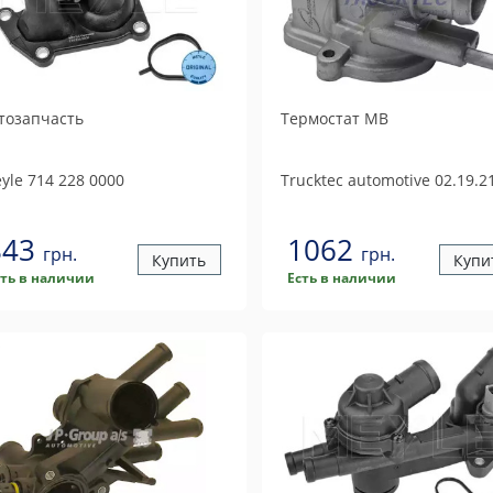
тозапчасть
Термостат MB
yle
714 228 0000
Trucktec automotive
02.19.2
843
1062
грн.
грн.
Купить
Купи
сть в наличии
Есть в наличии