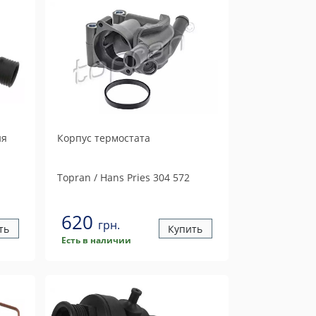
ия
Корпус термостата
Topran / Hans Pries
304 572
620
грн.
ть
Купить
Есть в наличии