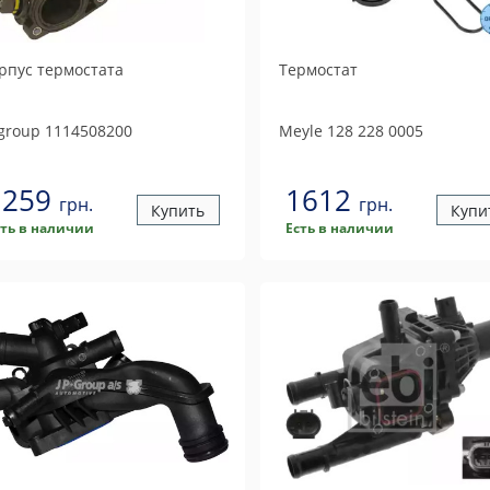
рпус термостата
Термостат
 group
1114508200
Meyle
128 228 0005
1259
1612
грн.
грн.
Купить
Купи
сть в наличии
Есть в наличии