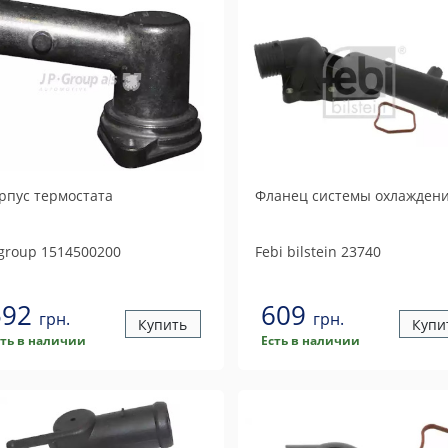
рпус термостата
Фланец системы охлажден
 group
1514500200
Febi bilstein
23740
592
609
грн.
грн.
Купить
Купи
сть в наличии
Есть в наличии