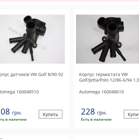
рпус датчиків VW Golf 8/90-92
Корпус термостата VW
Golf/Jetta/Polo 12/86-6/94 1,
tomega
160048510
Automega
160048610
208
228
грн.
грн.
Купить
Купи
сть в наличии
Есть в наличии