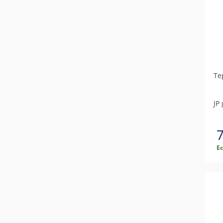
Те
JP
Е