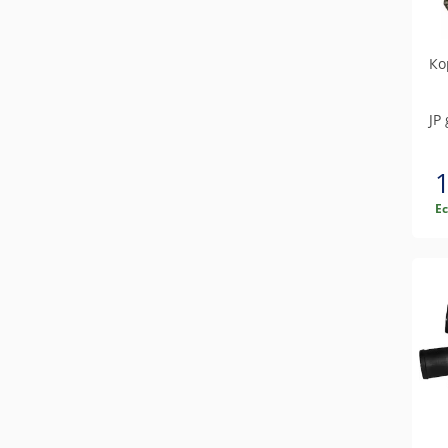
Ко
JP
Е