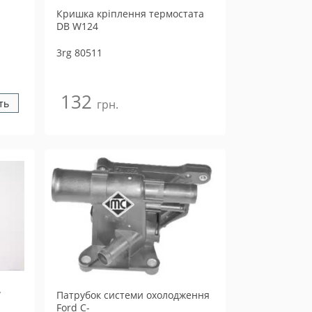
Кришка крiплення термостата
DB W124
3rg
80511
132
ть
грн.
W
Патрубок системи охолодження
Ford C-