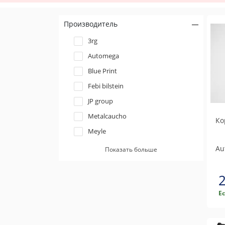
Производитель
3rg
Automega
Blue Print
Febi bilstein
JP group
Metalcaucho
Ко
Meyle
Swag
Au
Показать больше
Topran / Hans Pries
Trucktec automotive
Е