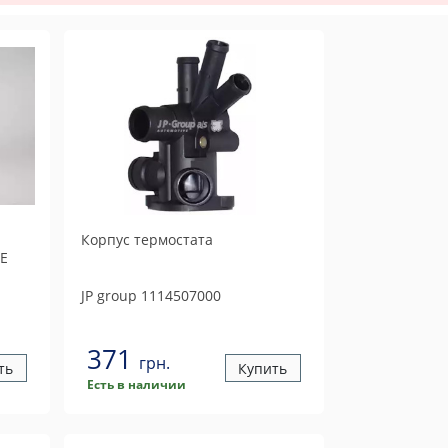
Корпус термостата
3E
JP group
1114507000
371
грн.
ть
Купить
Есть в наличии