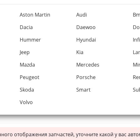
Aston Martin
Audi
B
Dacia
Daewoo
Do
Hummer
Hyundai
Inf
Jeep
Kia
La
Mazda
Mercedes
Mi
Peugeot
Porsche
Re
Skoda
Smart
Su
Volvo
чного отображения запчастей, уточните какой у вас авт