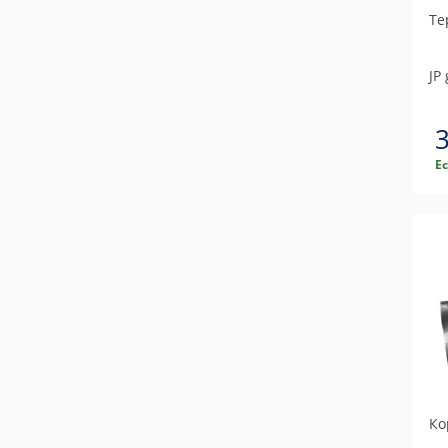
Те
JP
Е
Ко