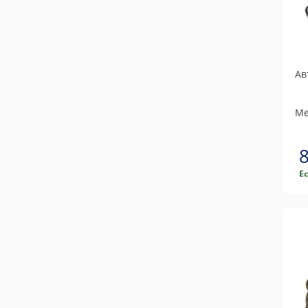
Ав
Me
Е