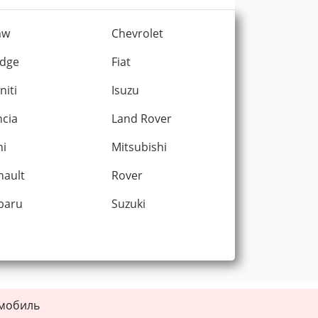
mw
Chevrolet
dge
Fiat
initi
Isuzu
ncia
Land Rover
ni
Mitsubishi
nault
Rover
baru
Suzuki
омобиль