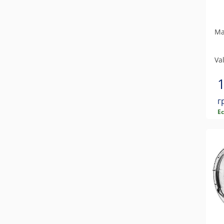
Ма
Va
г
Е