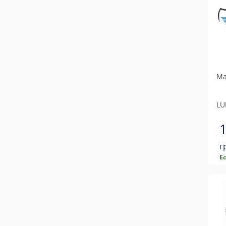
Ма
LU
г
Е