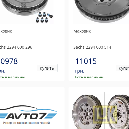
ховик
Маховик
chs
2294 000 296
Sachs
2294 000 514
10978
11015
Купить
Купи
рн.
грн.
сть в наличии
Есть в наличии