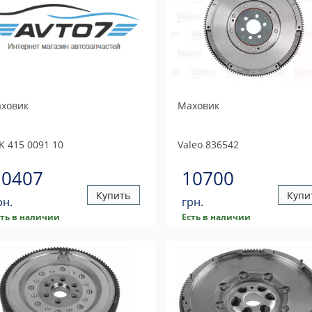
ховик
Маховик
K
415 0091 10
Valeo
836542
10407
10700
Купить
Купи
рн.
грн.
сть в наличии
Есть в наличии