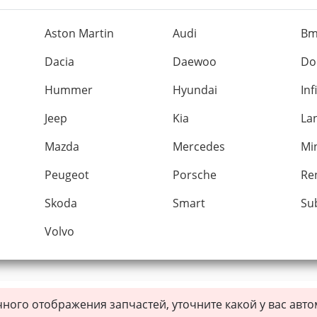
Aston Martin
Audi
B
Dacia
Daewoo
Do
Hummer
Hyundai
Inf
Jeep
Kia
La
Mazda
Mercedes
Mi
Peugeot
Porsche
Re
Skoda
Smart
Su
Volvo
чного отображения запчастей, уточните какой у вас авт