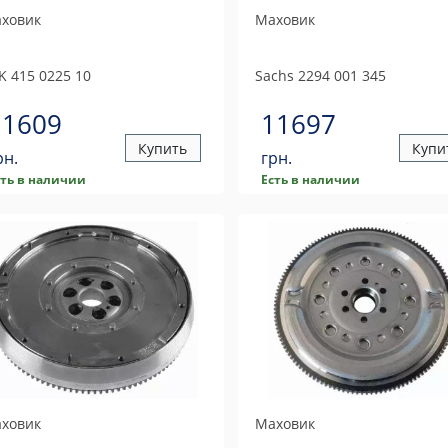
ховик
Маховик
K
415 0225 10
Sachs
2294 001 345
11609
11697
Купить
Купи
рн.
грн.
сть в наличии
Есть в наличии
ховик
Маховик