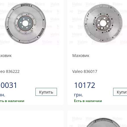
ховик
Маховик
leo
836222
Valeo
836017
10031
10172
Купить
Купи
рн.
грн.
сть в наличии
Есть в наличии