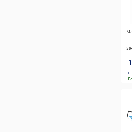
Ма
Sa
г
Е