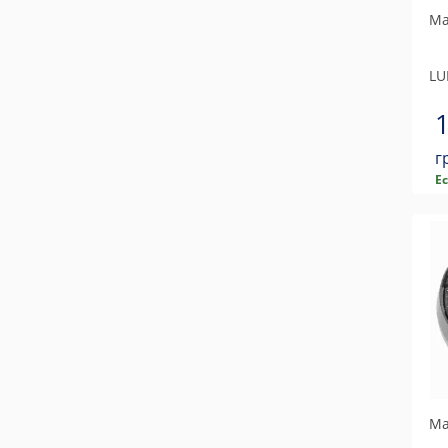
Ма
LU
г
Е
Ма