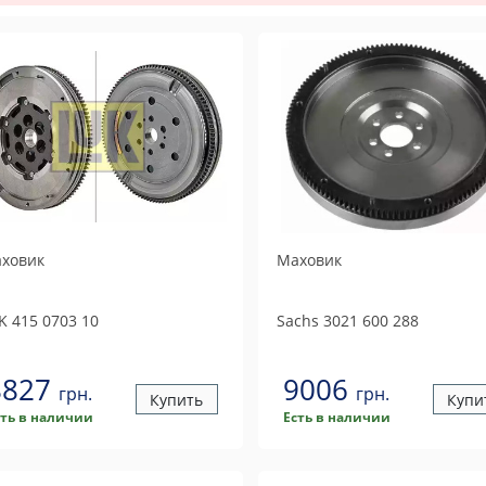
ховик
Маховик
K
415 0703 10
Sachs
3021 600 288
8827
9006
грн.
грн.
Купить
Купи
сть в наличии
Есть в наличии