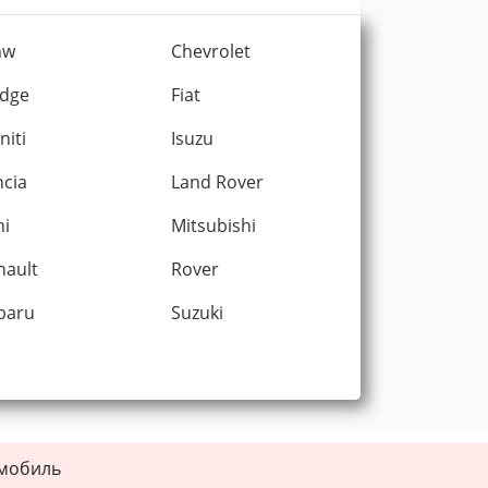
mw
Chevrolet
dge
Fiat
initi
Isuzu
ncia
Land Rover
ni
Mitsubishi
nault
Rover
baru
Suzuki
омобиль