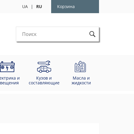
UA
|
RU
Корзина
ектрика и
Кузов и
Масла и
свещения
составляющие
жидкости