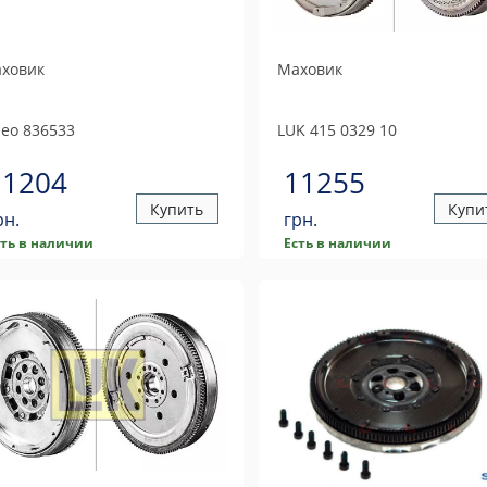
ховик
Маховик
leo
836533
LUK
415 0329 10
11204
11255
Купить
Купи
рн.
грн.
сть в наличии
Есть в наличии