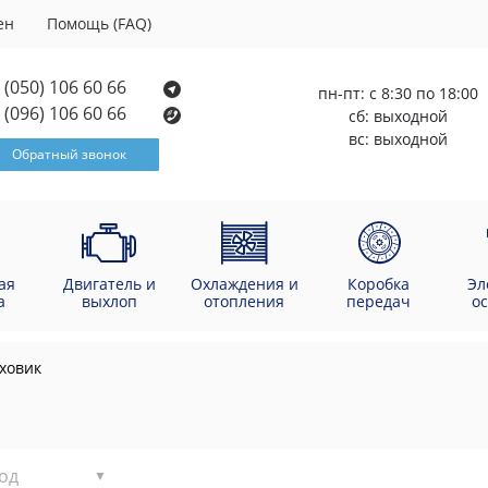
ен
Помощь (FAQ)
(050) 106 60 66
пн-пт: с 8:30 по 18:00
(096) 106 60 66
сб: выходной
вс: выходной
Обратный звонок
ая
Двигатель и
Охлаждения и
Коробка
Эл
а
выхлоп
отопления
передач
о
ховик
од