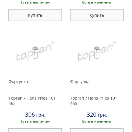
Land Rover
Есть в наличии
Есть в наличии
Lexus
Купить
Купить
Maserati
Mazda
Mercedes
Mini
Форсунка
Форсунка
Mitsubishi
Topran / Hans Pries
101
Topran / Hans Pries
101
Nissan
463
465
306
320
грн.
грн.
Opel
Есть в наличии
Есть в наличии