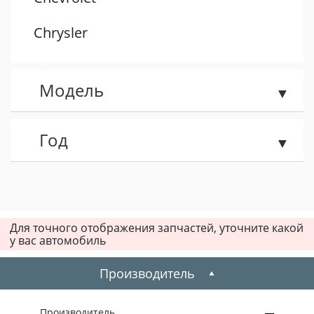
Chrysler
Citroen
Модель
Dacia
Daewoo
Год
Dodge
Fiat
Для точного отображения запчастей, уточните какой
у вас автомобиль
Ford
Производитель
Honda
Hummer
Производитель