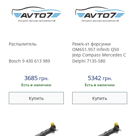
Распылитель
Рем/к-кт форсунки
OM651.957 Infiniti Q50
Jeep Compass Mercedes C
(C204), C T-Model (S204), C
Bosch
9 430 613 989
Delphi
7135-580
T-Model (S205), C (W204), C
(W205), CLS (X218), E
3685
(A207), E (C207)
5342
грн.
грн.
Есть в наличии
Есть в наличии
Купить
Купить