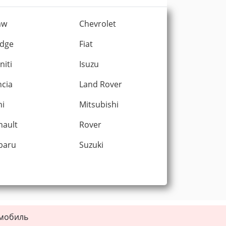
mw
Chevrolet
dge
Fiat
initi
Isuzu
ncia
Land Rover
ni
Mitsubishi
nault
Rover
baru
Suzuki
омобиль