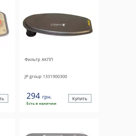
Фильтр АКПП
JP group
1331900300
294
грн.
ть
Купить
Есть в наличии