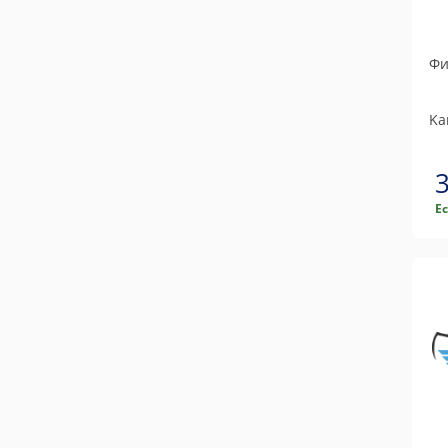
Фи
Ka
Е