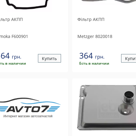
льтр АКПП
Фільтр АКПП
moka
F600901
Metzger
8020018
364
364
грн.
грн.
Купить
Купи
сть в наличии
Есть в наличии