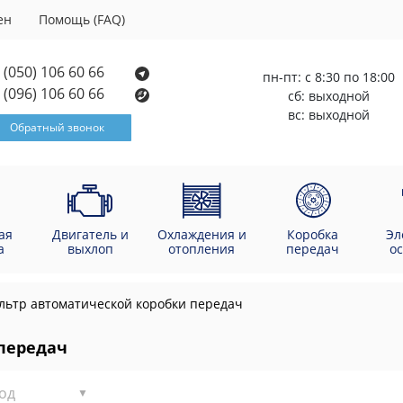
ен
Помощь (FAQ)
(050) 106 60 66
пн-пт: с 8:30 по 18:00
(096) 106 60 66
сб: выходной
вс: выходной
Обратный звонок
ая
Двигатель и
Охлаждения и
Коробка
Эл
а
выхлоп
отопления
передач
о
льтр автоматической коробки передач
передач
од