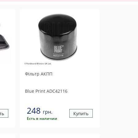
Фільтр АКПП
Blue Print
ADC42116
248
грн.
ть
Купить
Есть в наличии