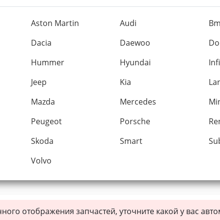
Aston Martin
Audi
B
Dacia
Daewoo
Do
Hummer
Hyundai
Inf
Jeep
Kia
La
Mazda
Mercedes
Mi
Peugeot
Porsche
Re
Skoda
Smart
Su
Volvo
чного отображения запчастей, уточните какой у вас авт