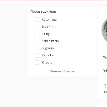
Производитель
Automega
Blue Print
Elring
Febi bilstein
JP group
Kamoka
Фи
Knecht
Mann-filter
Feb
Показать больше
Metzger
Meyle
Nipparts
Е
Profit
QH