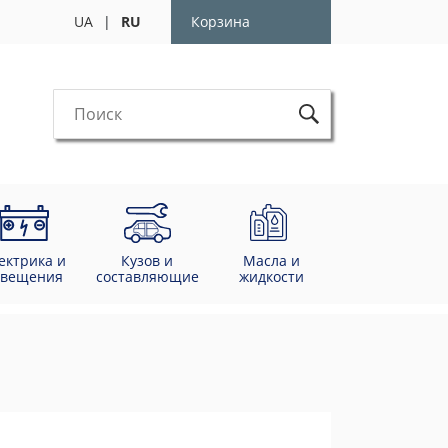
UA
|
RU
Корзина
ектрика и
Кузов и
Масла и
свещения
составляющие
жидкости