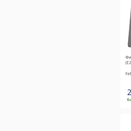
Swag
Topran / Hans Pries
Trucktec automotive
Vaico
Фи
(E
Feb
Е