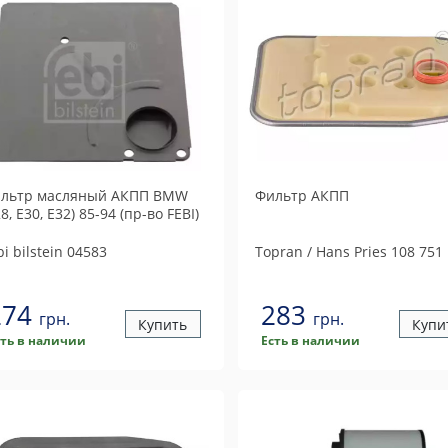
льтр масляный АКПП BMW
Фильтр АКПП
28, E30, E32) 85-94 (пр-во FEBI)
i bilstein
04583
Topran / Hans Pries
108 751
274
283
грн.
грн.
Купить
Купи
сть в наличии
Есть в наличии