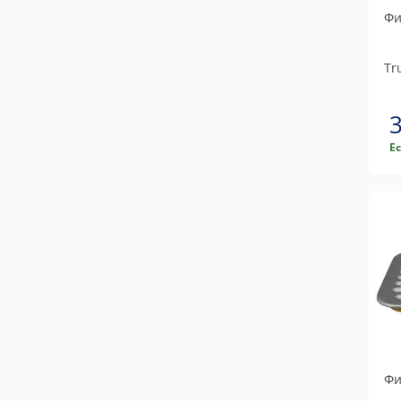
Фи
Tr
Е
Фи