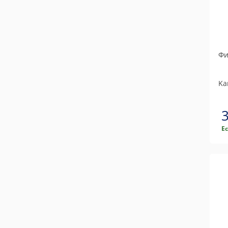
Фи
Ka
Е