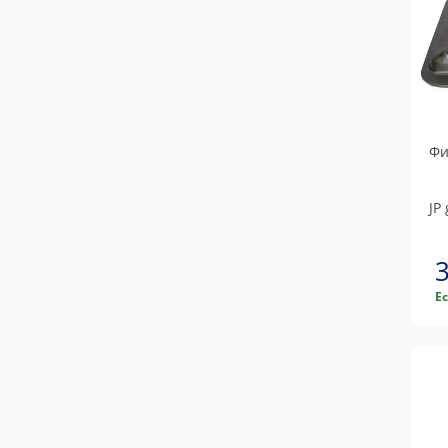
Фи
JP
Е