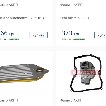
льтр АКПП
Фильтр АКПП
ucktec automotive
07.25.013
Febi bilstein
08956
366
373
грн.
грн.
Купить
Купи
сть в наличии
Есть в наличии
льтр АКПП
Фильтр АКПП