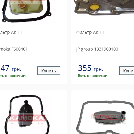
льтр АКПП
Фильтр АКПП
moka
F600401
JP group
1331900100
347
355
грн.
грн.
Купить
Купи
сть в наличии
Есть в наличии