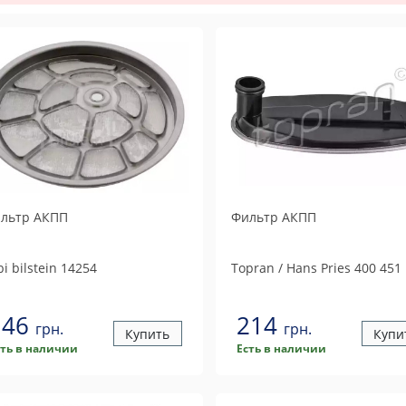
льтр АКПП
Фильтр АКПП
i bilstein
14254
Topran / Hans Pries
400 451
146
214
грн.
грн.
Купить
Купи
сть в наличии
Есть в наличии