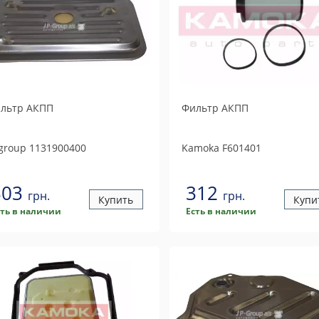
льтр АКПП
Фильтр АКПП
 group
1131900400
Kamoka
F601401
303
312
грн.
грн.
Купить
Купи
сть в наличии
Есть в наличии