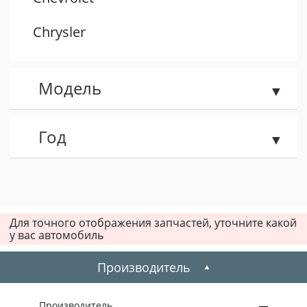
Chrysler
Citroen
Модель
Dacia
Daewoo
Год
Dodge
Fiat
Для точного отображения запчастей, уточните какой
у вас автомобиль
Ford
Производитель
Honda
Hummer
Производитель