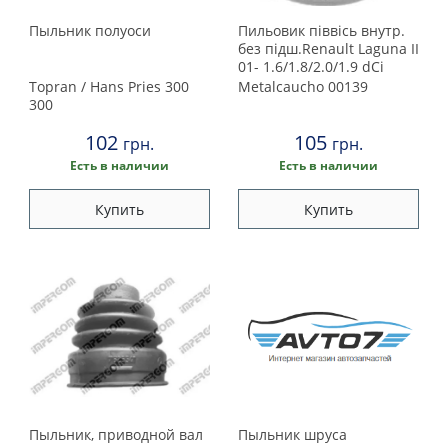
Suzuki
Пыльник полуоси
Пильовик піввісь внутр.
без підш.Renault Laguna II
Toyota
01- 1.6/1.8/2.0/1.9 dCi
Dacia Logan 04- 1.4/1.6/1.5
Topran / Hans Pries
300
Metalcaucho
00139
Volkswagen
dCi /Sandero 08-
300
102
105
грн.
грн.
Volvo
Есть в наличии
Есть в наличии
Купить
Купить
Пыльник, приводной вал
Пыльник шруса