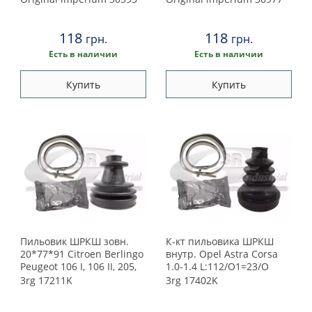
118
118
грн.
грн.
Есть в наличии
Есть в наличии
Купить
Купить
Пильовик ШРКШ зовн.
К-кт пильовика ШРКШ
20*77*91 Citroen Berlingo
внутр. Opel Astra Corsa
Peugeot 106 I, 106 II, 205,
1.0-1.4 L:112/O1=23/O
205 I, 205 II, 306, 309 I 1.0-
3rg
17211K
3rg
17402K
Electric 08.83-12.15