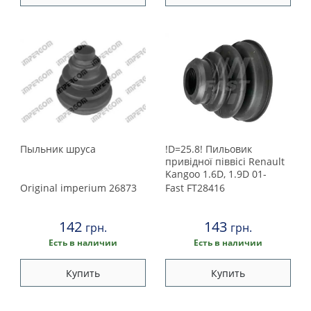
Пыльник шруса
!D=25.8! Пильовик
привідної піввісі Renault
Kangoo 1.6D, 1.9D 01-
Original imperium
26873
Fast
FT28416
142
143
грн.
грн.
Есть в наличии
Есть в наличии
Купить
Купить