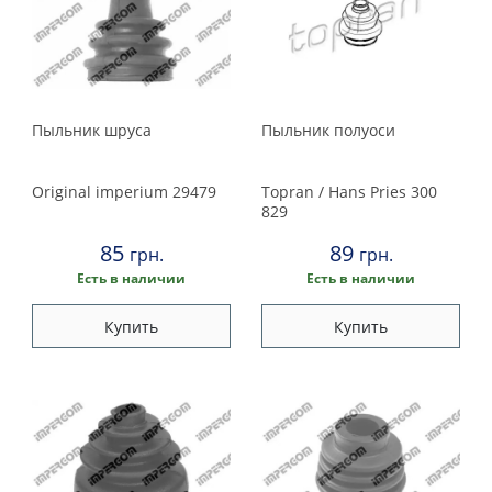
Land Rover
Kamoka
Lexus
Kavo parts
Lobro
Maserati
Malo
Пыльник шруса
Пыльник полуоси
Metalcaucho
Mazda
Metelli
Original imperium
29479
Topran / Hans Pries
300
829
Mercedes
Metzger
85
89
Meyle
грн.
грн.
Mini
Есть в наличии
Есть в наличии
Nipparts
NK
Mitsubishi
Купить
Купить
Original imperium
Nissan
Pascal
Profit
Opel
Protechnic
QH