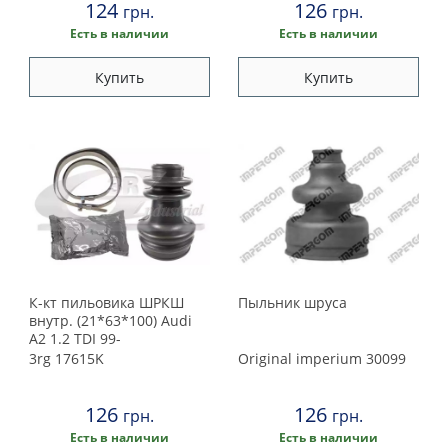
124
126
грн.
грн.
Есть в наличии
Есть в наличии
Купить
Купить
К-кт пильовика ШРКШ
Пыльник шруса
внутр. (21*63*100) Audi
A2 1.2 TDI 99-
3rg
17615K
Original imperium
30099
126
126
грн.
грн.
Есть в наличии
Есть в наличии