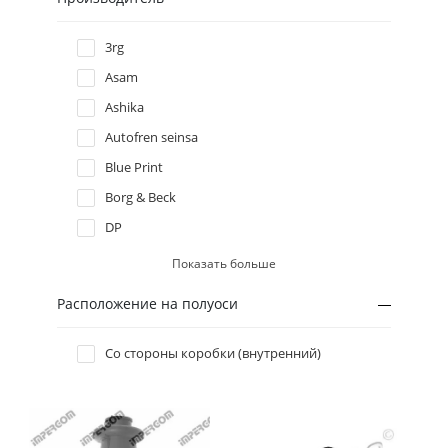
Hyundai
3rg
Asam
Infiniti
Ashika
Autofren seinsa
Isuzu
Blue Print
Iveco
Borg & Beck
DP
Jaguar
ERT
Показать больше
Fast
Jeep
Расположение на полуоси
Febest
Kia
Febi bilstein
Со стороны коробки (внутренний)
Flennor
Lancia
GSP
JP group