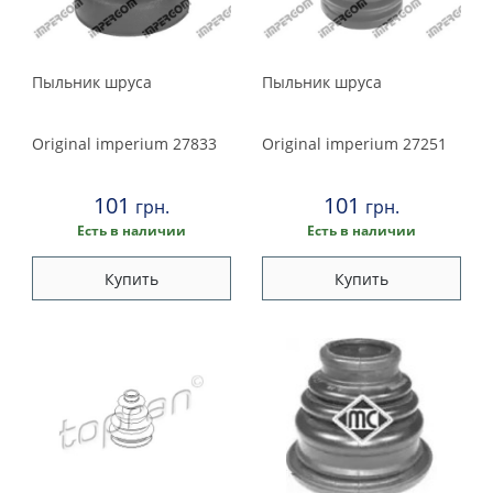
Peugeot
Renault
Porsche
Ruville
Пыльник шруса
Пыльник шруса
Sasic
Renault
SKF
Original imperium
27833
Original imperium
27251
SNR (NTN)
Rover
Spidan
101
101
грн.
грн.
Saab
Swag
Есть в наличии
Есть в наличии
Topran / Hans Pries
Seat
Купить
Купить
Triscan
Trucktec automotive
Skoda
Ucel
Smart
Subaru