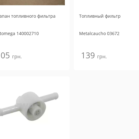
апан топливного фильтра
Топливный фильтр
tomega
140002710
Metalcaucho
03672
105
139
грн.
грн.