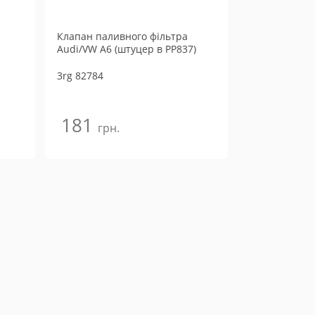
Клапан паливного фільтра
Audi/VW A6 (штуцер в PP837)
3rg
82784
181
грн.