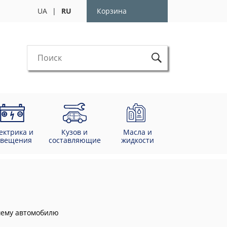
UA
|
RU
Корзина
ектрика и
Кузов и
Масла и
свещения
составляющие
жидкости
ашему автомобилю