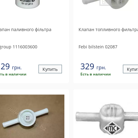
апан паливного фiльтра
Клапан топливного фильтр
 group
1116003600
Febi bilstein
02087
129
329
грн.
грн.
Купить
Купи
сть в наличии
Есть в наличии