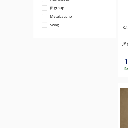
JP group
Metalcaucho
Swag
Кл
JP
Е