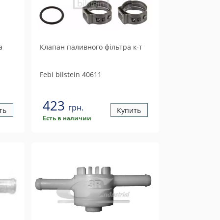
а
Клапан паливного фiльтра к-т
Febi bilstein
40611
423
грн.
ть
Купить
Есть в наличии