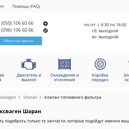
ен
Помощь (FAQ)
(050) 106 60 66
пн-пт: с 8:30 по 18:00
(096) 106 60 66
сб: выходной
вс: выходной
Обратный звонок
ая
Двигатель и
Охлаждения и
Коробка
Эл
а
выхлоп
отопления
передач
о
lkswagen
Sharan
Клапан топливного фильтра
ксваген Шаран
ть подобрать только те запчасти, которые подойдут именно в