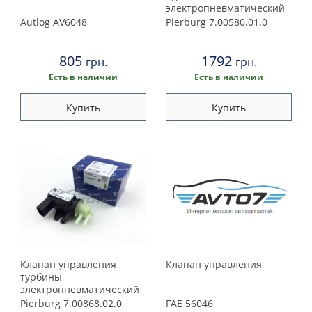
2000
электропневматический
Autlog
AV6048
Pierburg
7.00580.01.0
1999
805
1792
грн.
грн.
1998
Есть в наличии
Есть в наличии
Купить
Купить
1997
1996
1995
1992
1991
Клапан управления
Клапан управления
турбины
1990
электропневматический
Pierburg
7.00868.02.0
FAE
56046