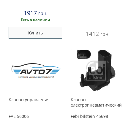
1989
1917
грн.
1988
Есть в наличии
1412
Купить
1987
грн.
1986
1985
1984
1983
Клапан управления
Клапан
електропневматический
1982
FAE
56006
Febi bilstein
45698
1981