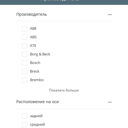
2004
Производитель
2003
ABE
ABS
2002
ATE
2001
Borg & Beck
Bosch
2000
Breck
Brembo
1999
Delphi
Показать больше
1998
Denckermann
Расположение на оси
Ferodo
FTE
задний
Icer
средний