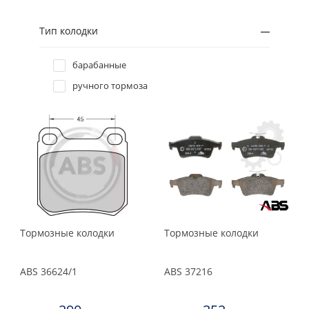
JP group
Kamoka
Тип колодки
LPR
барабанные
Metelli
ручного тормоза
Meyle
NK
Profit
Protechnic
QH
Remsa
Textar
Тормозные колодки
Тормозные колодки
TRW
Zimmermann
ABS
36624/1
ABS
37216