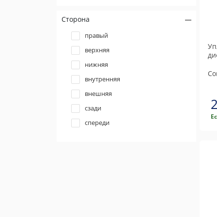
Сторона
правый
Уп
верхняя
ди
нижняя
Co
внутренняя
внешняя
сзади
Е
спереди
задний левый
верхний