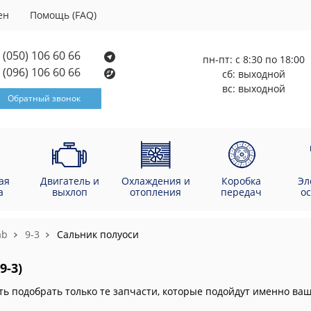
ен
Помощь (FAQ)
(050) 106 60 66
пн-пт: с 8:30 по 18:00
(096) 106 60 66
сб: выходной
вс: выходной
Обратный звонок
ая
Двигатель и
Охлаждения и
Коробка
Эл
а
выхлоп
отопления
передач
о
ab
9-3
Сальник полуоси
9-3)
ть подобрать только те запчасти, которые подойдут именно в