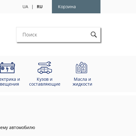
UA
|
RU
Корзина
ектрика и
Кузов и
Масла и
свещения
составляющие
жидкости
ашему автомобилю