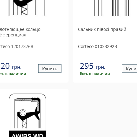
лотняющее кольцо,
Сальник півосі правий
фференциал
rteco
12017376B
Corteco
01033292B
220
295
грн.
грн.
Купить
Купи
сть в наличии
Есть в наличии