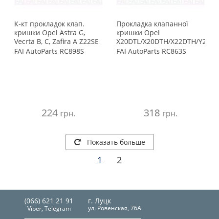
К-кт прокладок клап.
Прокладка клапанної
кришки Opel Astra G,
кришки Opel
Vecrta B, C, Zafira A Z22SE
X20DTL/X20DTH/X22DTH/Y20D
FAI AutoParts
RC898S
FAI AutoParts
RC863S
224
318
грн.
грн.
Показать больше
1
2
(066) 621 21 91
г. Луцк
ул. Ровенская, 76А
Viber, Telegram