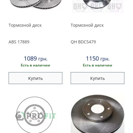
Nipparts
NK
Profit
Тормозной диск
Тормозной диск
QH
Remsa
ABS
17889
QH
BDC5479
Textar
Zimmermann
1089
1150
грн.
грн.
Есть в наличии
Есть в наличии
Купить
Купить