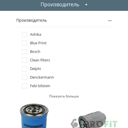
2009
Производитель
2008
Производитель
2007
Ashika
Blue Print
2006
Bosch
2005
Clean filters
Delphi
2004
Denckermann
Febi bilstein
2003
Filtron
Показать больше
2002
Hengst filter
Kamoka
2001
Knecht