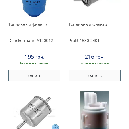
Mann-filter
Meyle
Misfat
Топливный фильтр
Топливный фильтр
Nipparts
Profit
Denckermann
A120012
Profit
1530-2401
Purflux
QH
195
216
грн.
грн.
Sofima
Есть в наличии
Есть в наличии
Tecneco filters
Купить
Купить
Wix filters