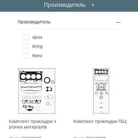
2009
Производитель
2008
Производитель
2007
Ajusa
Elring
2006
Reinz
2005
2004
2003
2002
Комплект прокладок з
Комплект прокладок ГБЦ
2001
різних матеріалів