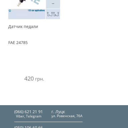
Датчик педали
FAE
24785
420
грн.
(066) 621 21 91
г. Луцк
ул. Ровенская, 76А
Viber, Telegram
(050) 106 60 66