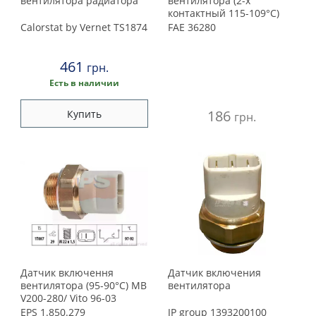
вентилятора радиатора
вентилятора (2-х
контактный 115-109°C)
Calorstat by Vernet
TS1874
FAE
36280
461
грн.
Есть в наличии
186
Купить
грн.
Датчик включення
Датчик включения
вентилятора (95-90°C) MB
вентилятора
V200-280/ Vito 96-03
EPS
1.850.279
JP group
1393200100