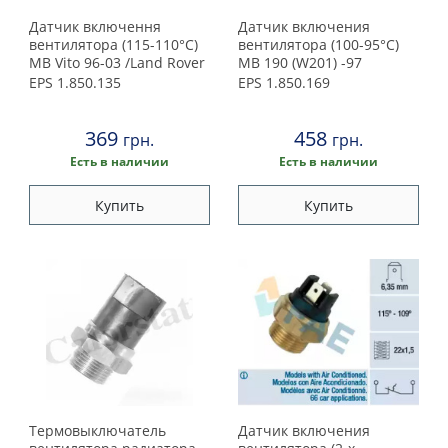
Датчик включення
Датчик включения
вентилятора (115-110°C)
вентилятора (100-95°C)
MB Vito 96-03 /Land Rover
MB 190 (W201) -97
/Saab 900 88-
EPS
1.850.135
EPS
1.850.169
369
458
грн.
грн.
Есть в наличии
Есть в наличии
Купить
Купить
Термовыключатель
Датчик включения