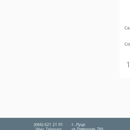
Са
Co
(066) 621 21 91
г. Луцк
ул. Ровенская, 76А
Viber, Telegram