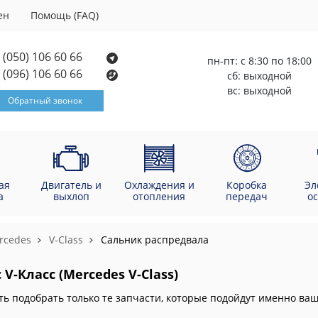
ен
Помощь (FAQ)
(050) 106 60 66
пн-пт: с 8:30 по 18:00
(096) 106 60 66
сб: выходной
вс: выходной
Обратный звонок
ая
Двигатель и
Охлаждения и
Коробка
Эл
а
выхлоп
отопления
передач
о
rcedes
V-Class
Сальник распредвала
V-Класс (Mercedes V-Class)
ть подобрать только те запчасти, которые подойдут именно в