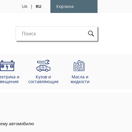
UA
|
RU
Корзина
ектрика и
Кузов и
Масла и
свещения
составляющие
жидкости
ашему автомобилю