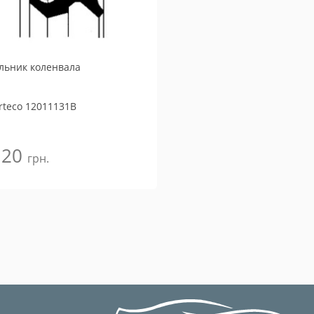
льник коленвала
rteco
12011131B
120
грн.