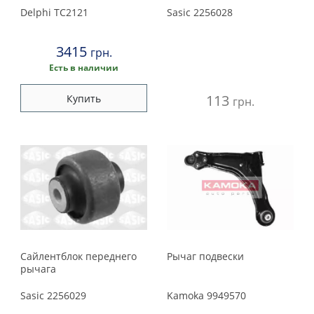
Delphi
TC2121
Sasic
2256028
3415
грн.
Есть в наличии
113
Купить
грн.
Сайлентблок переднего
Рычаг подвески
рычага
Sasic
2256029
Kamoka
9949570