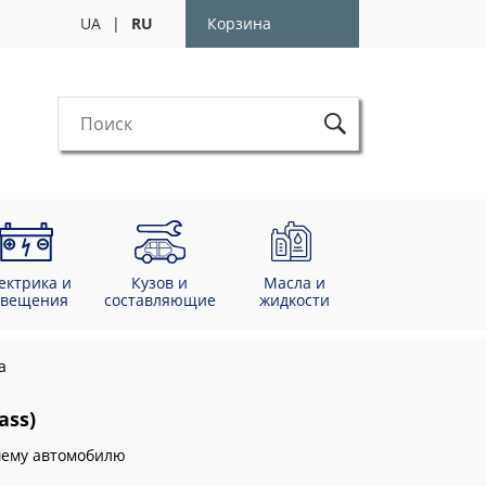
UA
|
RU
Корзина
ектрика и
Кузов и
Масла и
свещения
составляющие
жидкости
а
ass)
ашему автомобилю