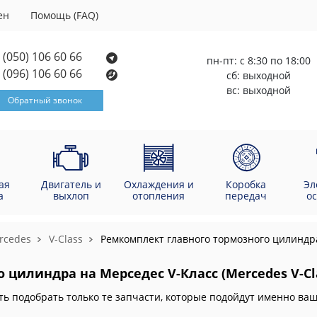
ен
Помощь (FAQ)
(050) 106 60 66
пн-пт: с 8:30 по 18:00
(096) 106 60 66
сб: выходной
вс: выходной
Обратный звонок
ая
Двигатель и
Охлаждения и
Коробка
Эл
а
выхлоп
отопления
передач
о
rcedes
V-Class
Ремкомплект главного тормозного цилиндр
цилиндра на Мерседес V-Класс (Mercedes V-Cl
ть подобрать только те запчасти, которые подойдут именно в