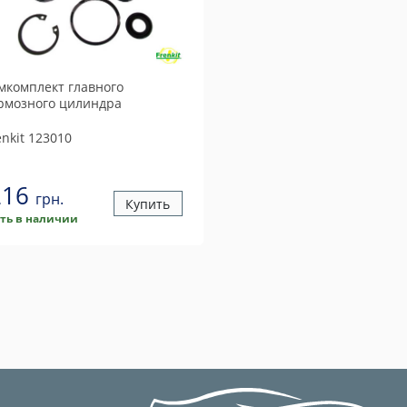
мкомплект главного
рмозного цилиндра
enkit
123010
216
грн.
Купить
сть в наличии