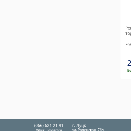
Ре
то
Fr
Е
(066) 621 21 91
г. Луцк
ул. Ровенская, 76А
Viber, Telegram