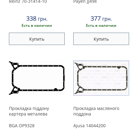
Reinz
70-31414-10
Payen
JJ498
338
377
грн.
грн.
Есть в наличии
Есть в наличии
Купить
Купить
Прокладка піддону
Прокладка масляного
картера металева
поддона
BGA
OP9328
Ajusa
14044200