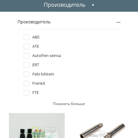
1999
Производитель
1998
Производитель
1997
ABS
ATE
1996
Autofren seinsa
ERT
Febi bilstein
Frenkit
FTE
JP group
Показать больше
Meyle
Textar