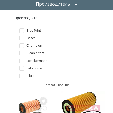
1999
Производитель
1998
Производитель
1997
Blue Print
Bosch
1996
Champion
Clean filters
Denckermann
Febi bilstein
Filtron
Hengst filter
Показать больше
JP group
Kamoka
Knecht