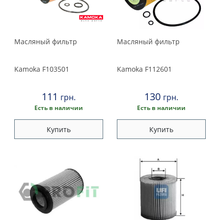
Kolbenschmidt
Mann-filter
Meyle
Масляный фильтр
Масляный фильтр
Misfat
Nipparts
Kamoka
F103501
Kamoka
F112601
Profit
Purflux
111
130
грн.
грн.
QH
Есть в наличии
Есть в наличии
Sofima
Купить
Купить
Tecneco filters
UFI
Wix filters