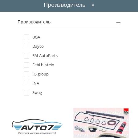
1999
Производитель
1998
Производитель
1997
BGA
Dayco
1996
FAI AutoParts
Febi bilstein
IJS group
INA
Swag