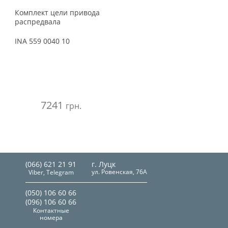
Комплект цели привода
распредвала
INA
559 0040 10
7241
грн.
(066) 621 21 91
г. Луцк
ул. Ровенская, 76А
Viber, Telegram
(050) 106 60 66
(096) 106 60 66
Контактные
номера