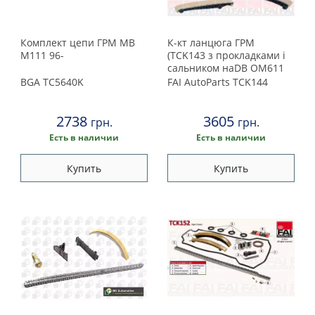
Комплект цепи ГРМ MB
К-кт ланцюга ГРМ
M111 96-
(TCK143 з прокладками і
сальником наDB OM611
2.2Dci)
BGA
TC5640K
FAI AutoParts
TCK144
2738
3605
грн.
грн.
Есть в наличии
Есть в наличии
Купить
Купить