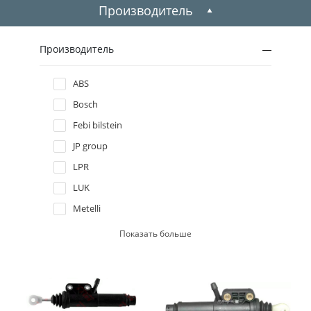
1999
Производитель
1998
Производитель
1997
ABS
Bosch
1996
Febi bilstein
JP group
LPR
LUK
Metelli
Protechnic
Показать больше
Sachs
Trucktec automotive