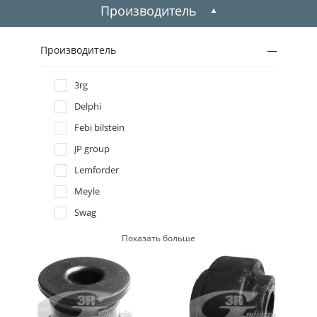
2009
Производитель
2008
Производитель
2007
3rg
Delphi
2006
Febi bilstein
2005
JP group
Lemforder
2004
Meyle
Swag
2003
Ted-gum
Показать больше
2002
2001