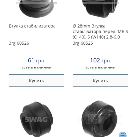
2000
1999
Втулка стабилизатора
Ø 28mm Втулка
стабілізатора перед. MB S
1998
(C140), S (W140) 2.8-6.0
02.91-02.99
3rg
60526
3rg
60525
1997
61
102
грн.
грн.
1996
Есть в наличии
Есть в наличии
1995
Купить
Купить
1994
1993
1992