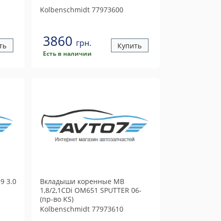
Kolbenschmidt
77973600
3860
грн.
ть
Купить
Есть в наличии
9 3.0
Вкладыши коренные MB
1,8/2,1CDi OM651 SPUTTER 06-
(пр-во KS)
Kolbenschmidt
77973610