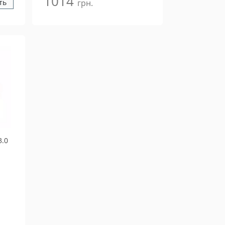
1014
ть
грн.
3.0