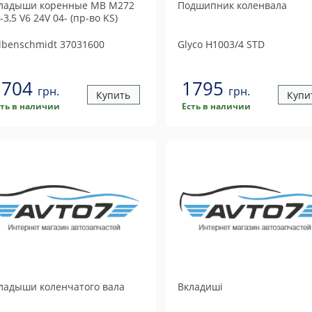
ладыши коренные MB M272
Подшипник коленвала
5-3,5 V6 24V 04- (пр-во KS)
lbenschmidt
37031600
Glyco
H1003/4 STD
1704
1795
грн.
грн.
Купить
Купи
сть в наличии
Есть в наличии
ладыши коленчатого вала
Вкладиші