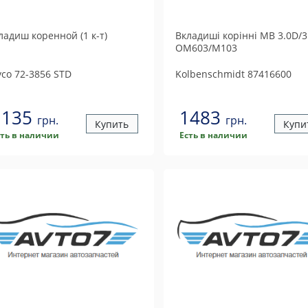
ладиш коренной (1 к-т)
Вкладиші корінні MB 3.0D/3
OM603/M103
yco
72-3856 STD
Kolbenschmidt
87416600
1135
1483
грн.
грн.
Купить
Купи
сть в наличии
Есть в наличии