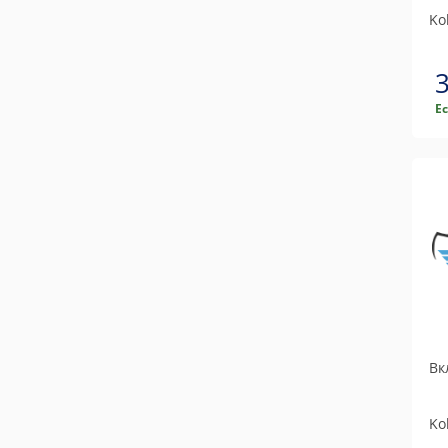
Ko
Е
Вк
Ko