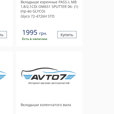
Вкладыши коренные PASS-L MB
1,8/2,1CDi OM651 SPUTTER 06- (1)
(пр-во GLYCO)
Glyco
72-4726H STD
1995
грн.
ть
Купить
Есть в наличии
Вкладыши коленчатого вала