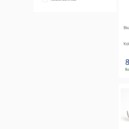
Вк
Ko
Е