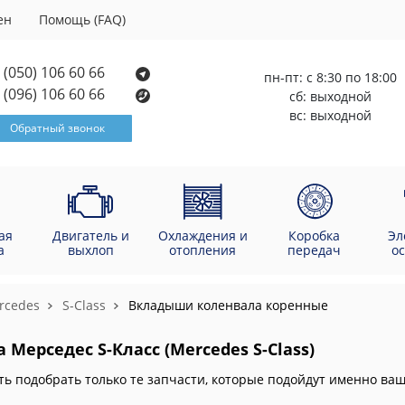
ен
Помощь (FAQ)
(050) 106 60 66
пн-пт: с 8:30 по 18:00
(096) 106 60 66
сб: выходной
вс: выходной
Обратный звонок
ая
Двигатель и
Охлаждения и
Коробка
Эл
а
выхлоп
отопления
передач
о
rcedes
S-Class
Вкладыши коленвала коренные
ерседес S-Класс (Mercedes S-Class)
ть подобрать только те запчасти, которые подойдут именно в