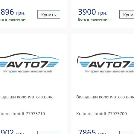
3896
3900
грн.
грн.
Купить
Купи
сть в наличии
Есть в наличии
ладыши коленчатого вала
Вкладыши коленчатого вал
lbenschmidt
77973710
Kolbenschmidt
77973700
6902
7865
грн.
грн.