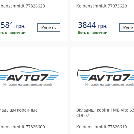
lbenschmidt
77826620
Kolbenschmidt
77973620
3581
3844
грн.
грн.
Купить
Купи
сть в наличии
Есть в наличии
ладыши коренные
Вкладиші корінні MB Vito 63
CDI 07-
lbenschmidt
77826600
Kolbenschmidt
77826610