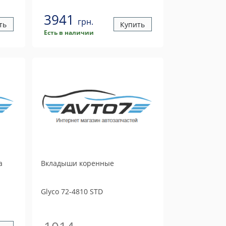
3941
грн.
ть
Купить
Есть в наличии
а
Вкладыши коренные
Glyco
72-4810 STD