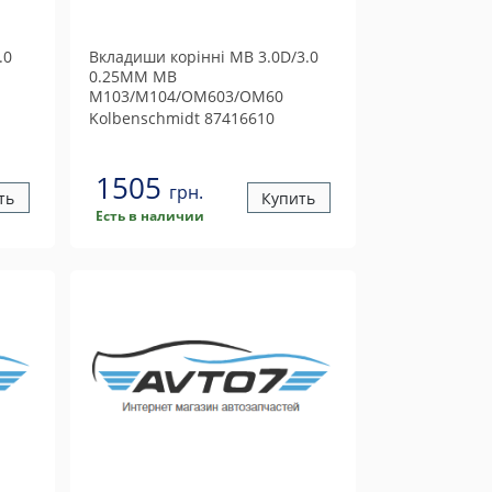
.0
Вкладиши корiннi MB 3.0D/3.0
0.25MM MB
M103/M104/OM603/OM60
Kolbenschmidt
87416610
1505
грн.
ть
Купить
Есть в наличии