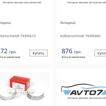
ладиші
Вкладиші
lbenschmidt
79395610
Kolbenschmidt
79395600
872
876
грн.
грн.
Купить
Купи
сть в наличии
Есть в наличии