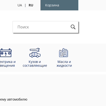
UA
|
RU
Корзина
ектрика и
Кузов и
Масла и
свещения
составляющие
жидкости
ашему автомобилю