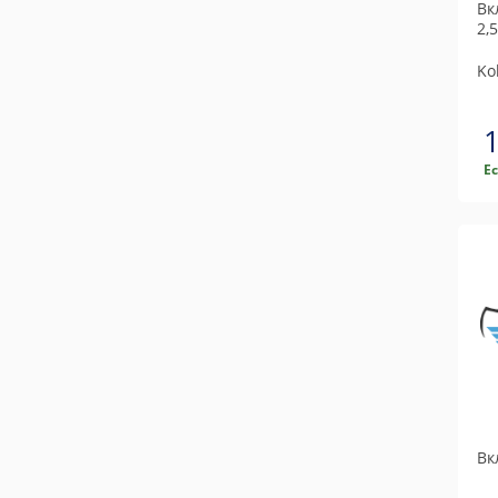
Вк
2,
Ko
Е
Вк