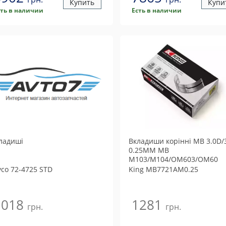
Купить
Купи
сть в наличии
Есть в наличии
ладиші
Вкладиши корiннi MB 3.0D/
0.25MM MB
M103/M104/OM603/OM60
yco
72-4725 STD
King
MB7721AM0.25
1018
1281
грн.
грн.