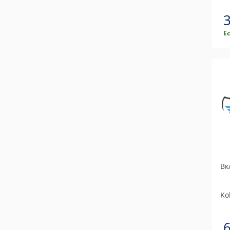
Е
Вк
Ko