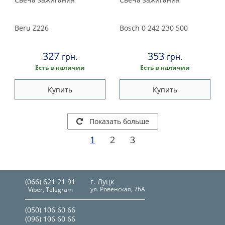
Beru
Z226
Bosch
0 242 230 500
327
353
грн.
грн.
Есть в наличии
Есть в наличии
Купить
Купить
Показать больше
1
2
3
(066) 621 21 91
г. Луцк
ул. Ровенская, 76А
Viber, Telegram
(050) 106 60 66
(096) 106 60 66