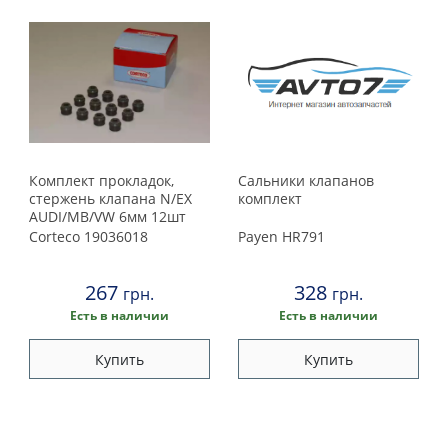
Комплект прокладок,
Сальники клапанов
стержень клапана N/EX
комплект
AUDI/MB/VW 6мм 12шт
(пр-во Corteco)
Corteco
19036018
Payen
HR791
267
328
грн.
грн.
Есть в наличии
Есть в наличии
Купить
Купить