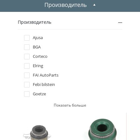
2009
Производитель
2008
Производитель
2007
Ajusa
BGA
2006
Corteco
2005
Elring
FAI AutoParts
2004
Febi bilstein
Goetze
2003
Payen
Показать больше
2002
Reinz
2001