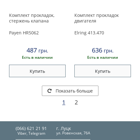
Комплект прокладок,
Комплект прокладок
стержень клапана
двигателя
Payen
HR5062
Elring
413.470
487
636
грн.
грн.
Есть в наличии
Есть в наличии
Купить
Купить
Показать больше
1
2
(066) 621 21 91
г. Луцк
ул. Ровенская, 76А
Viber, Telegram