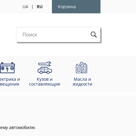
UA
|
RU
Корзина
ектрика и
Кузов и
Масла и
свещения
составляющие
жидкости
ашему автомобилю