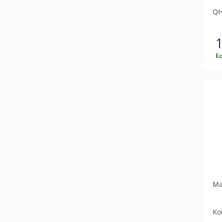
Q
Е
Ма
Ko