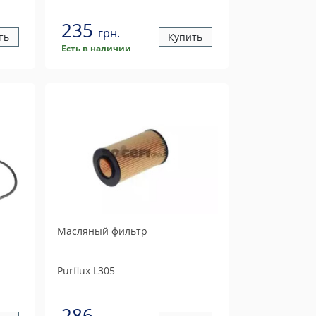
235
грн.
ть
Купить
Есть в наличии
Масляный фильтр
Purflux
L305
286