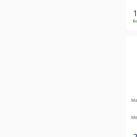
Е
Ма
Me