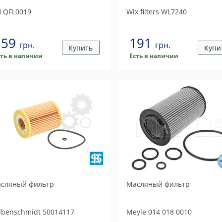
H
QFL0019
Wix filters
WL7240
159
191
грн.
грн.
Купить
Купи
сть в наличии
Есть в наличии
сляный фильтр
Масляный фильтр
lbenschmidt
50014117
Meyle
014 018 0010