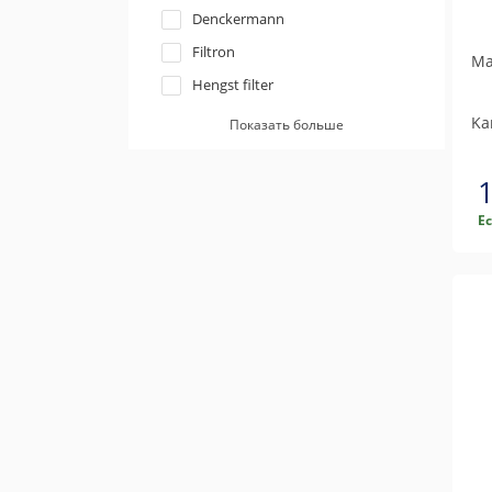
Denckermann
Filtron
Ма
Hengst filter
JP group
Ka
Показать больше
Kamoka
Knecht
Kolbenschmidt
Е
Mann-filter
Meyle
Purflux
QH
Sofima
Tecneco filters
Wix filters