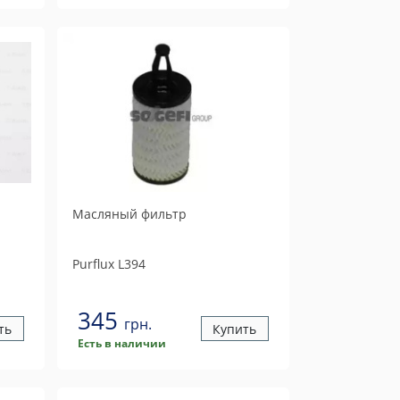
Масляный фильтр
Purflux
L394
345
грн.
ть
Купить
Есть в наличии