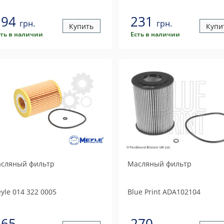
194
231
грн.
грн.
Купить
Купи
сть в наличии
Есть в наличии
сляный фильтр
Масляный фильтр
yle
014 322 0005
Blue Print
ADA102104
265
270