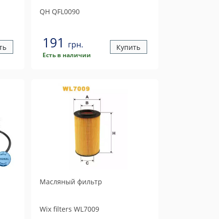
QH
QFL0090
191
грн.
ть
Купить
Есть в наличии
Масляный фильтр
Wix filters
WL7009