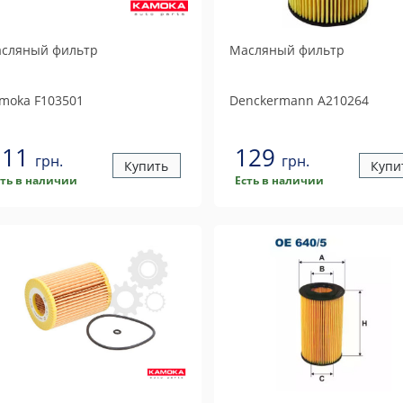
сляный фильтр
Масляный фильтр
moka
F103501
Denckermann
A210264
111
129
грн.
грн.
Купить
Купи
сть в наличии
Есть в наличии