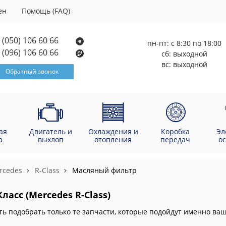
ен
Помощь (FAQ)
(050) 106 60 66
пн-пт: с 8:30 по 18:00
(096) 106 60 66
сб: выходной
вс: выходной
Обратный звонок
ая
Двигатель и
Охлаждения и
Коробка
Эл
а
выхлоп
отопления
передач
о
rcedes
R-Class
Масляный фильтр
асс (Mercedes R-Class)
ть подобрать только те запчасти, которые подойдут именно в