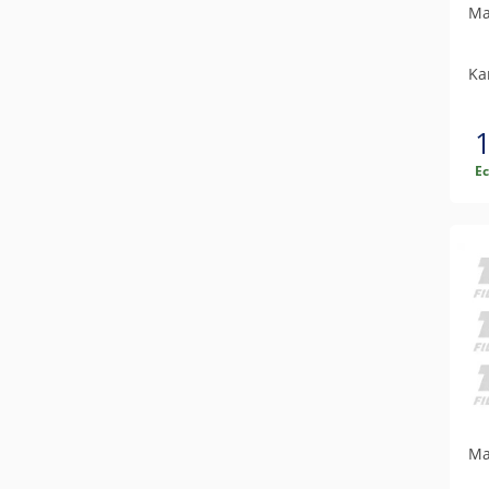
Ма
Ka
Е
Ма