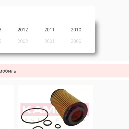
3
2012
2011
2010
3
2002
2001
2000
омобиль