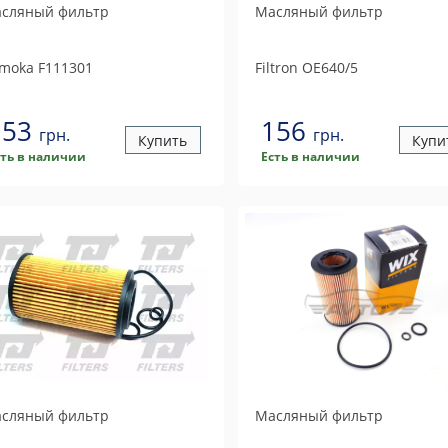
сляный фильтр
Масляный фильтр
moka
F111301
Filtron
OE640/5
153
156
грн.
грн.
Купить
Купи
сть в наличии
Есть в наличии
сляный фильтр
Масляный фильтр