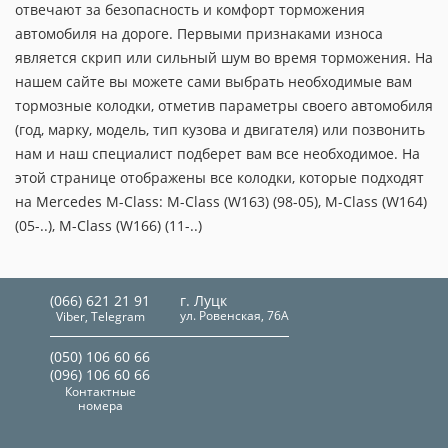
отвечают за безопасность и комфорт торможения
автомобиля на дороге. Первыми признаками износа
является скрип или сильный шум во время торможения. На
нашем сайте вы можете сами выбрать необходимые вам
тормозные колодки, отметив параметры своего автомобиля
(год, марку, модель, тип кузова и двигателя) или позвонить
нам и наш специалист подберет вам все необходимое. На
этой странице отображены все колодки, которые подходят
на Mercedes M-Class: M-Class (W163) (98-05), M-Class (W164)
(05-..), M-Class (W166) (11-..)
(066) 621 21 91
г. Луцк
ул. Ровенская, 76А
Viber, Telegram
(050) 106 60 66
(096) 106 60 66
Контактные
номера