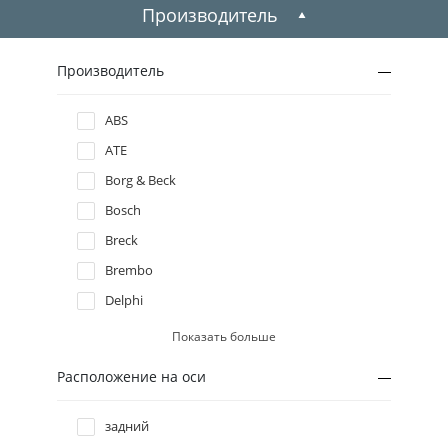
2009
Производитель
2008
Производитель
2007
ABS
ATE
2006
Borg & Beck
2005
Bosch
Breck
2004
Brembo
Delphi
2003
Denckermann
Показать больше
2002
E.T.F.
Расположение на оси
Ferodo
2001
FTE
задний