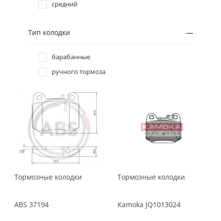
Icer
средний
2000
JP group
1999
Kamoka
Тип колодки
Meyle
1998
барабанные
NK
ручного тормоза
Profit
Protechnic
QH
Remsa
Textar
TRW
Zimmermann
Тормозные колодки
Тормозные колодки
ABS
37194
Kamoka
JQ1013024