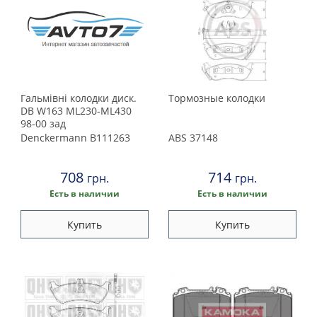
Гальмівнi колодки диск.
Тормозные колодки
DB W163 ML230-ML430
98-00 зад
Denckermann
B111263
ABS
37148
708
714
грн.
грн.
Есть в наличии
Есть в наличии
Купить
Купить