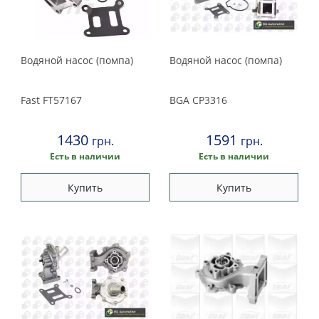
KWP
Meyle
Profit
Водяной насос (помпа)
Водяной насос (помпа)
SKF
Fast
FT57167
BGA
CP3316
1430
1591
грн.
грн.
Есть в наличии
Есть в наличии
Купить
Купить