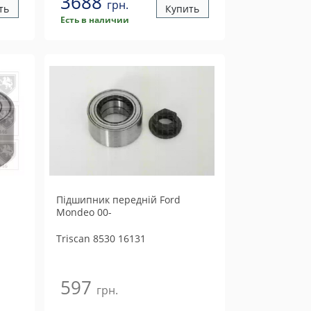
3688
грн.
ть
Купить
Есть в наличии
Пiдшипник переднiй Ford
Mondeo 00-
Triscan
8530 16131
597
грн.