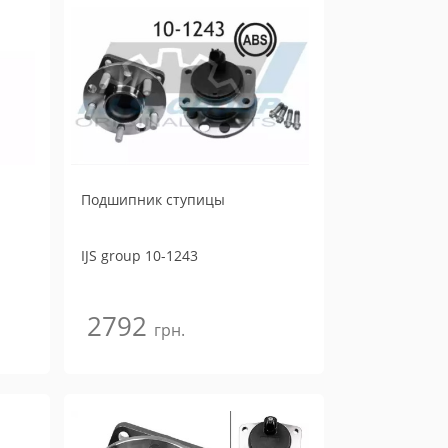
Подшипник ступицы
IJS group
10-1243
2792
грн.