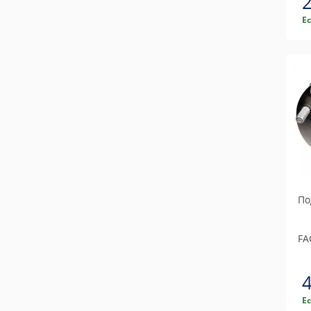
Е
По
FA
Е