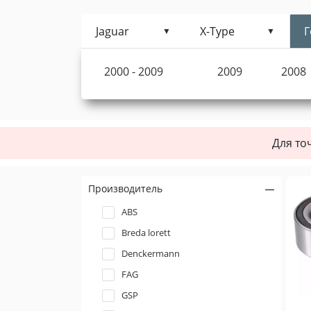
Jaguar
X-Type
Г
2000 - 2009
2009
2008
Для то
Производитель
ABS
Breda lorett
Denckermann
FAG
GSP