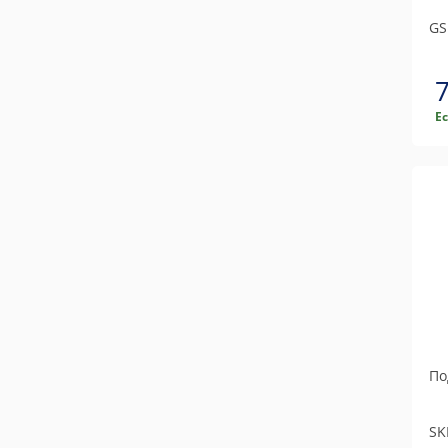
GS
Е
По
SK