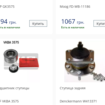
P
GK3575
Moog
FD-WB-11186
794
1067
грн.
грн.
Купить
Купи
сть в наличии
Есть в наличии
дшипник ступицы
Ступица задняя
F
VKBA 3575
Denckermann
W413371