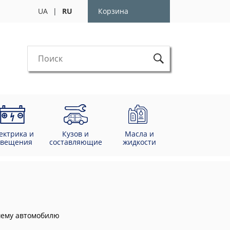
UA
|
RU
Корзина
ектрика и
Кузов и
Масла и
свещения
составляющие
жидкости
ашему автомобилю