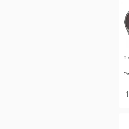
По
FA