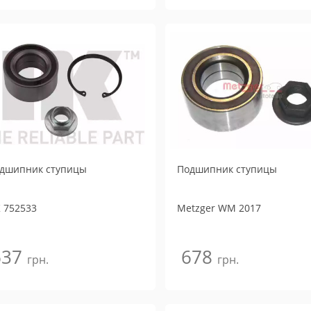
дшипник ступицы
Подшипник ступицы
K
752533
Metzger
WM 2017
637
678
грн.
грн.