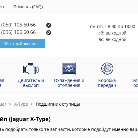
ен
Помощь (FAQ)
(050) 106 60 66
пн-пт: с 8:30 по 18:00
(096) 106 60 66
сб: выходной
вс: выходной
Обратный звонок
ая
Двигатель и
Охлаждения и
Коробка
Эл
а
выхлоп
отопления
передач
о
uar
X-Type
Подшипник ступицы
п (Jaguar X-Type)
ть подобрать только те запчасти, которые подойдут именно в