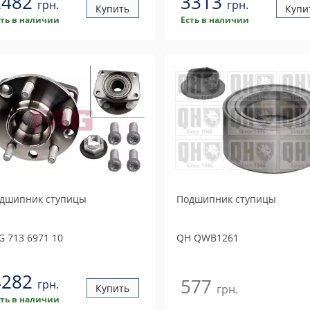
2482
3313
грн.
грн.
Купить
Купи
сть в наличии
Есть в наличии
дшипник ступицы
Подшипник ступицы
G
713 6971 10
QH
QWB1261
4282
577
грн.
Купить
грн.
сть в наличии