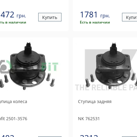
1472
1781
грн.
грн.
Купить
Купи
сть в наличии
Есть в наличии
упица колеса
Ступица задняя
fit
2501-3576
NK
762531