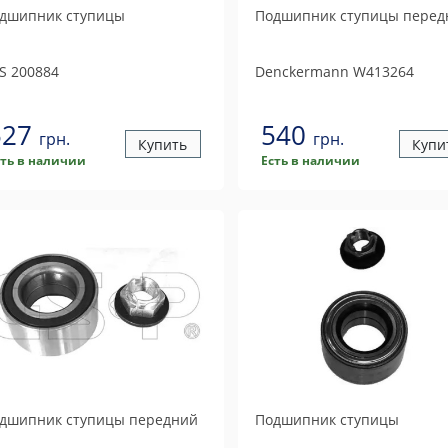
дшипник ступицы
Подшипник ступицы перед
S
200884
Denckermann
W413264
527
540
грн.
грн.
Купить
Купи
сть в наличии
Есть в наличии
дшипник ступицы передний
Подшипник ступицы