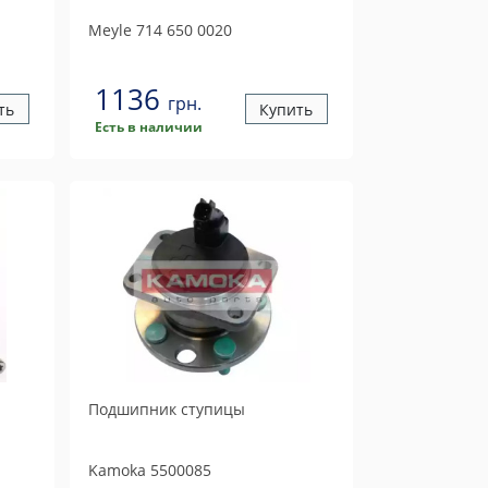
Meyle
714 650 0020
1136
грн.
ть
Купить
Есть в наличии
Подшипник ступицы
Kamoka
5500085