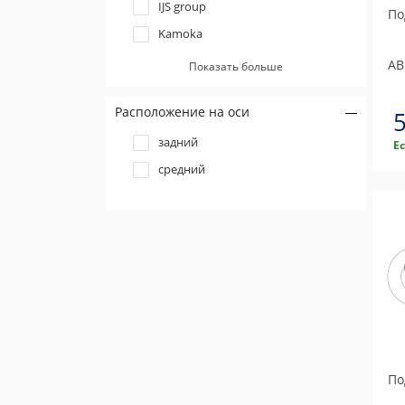
IJS group
По
Kamoka
Metzger
AB
Показать больше
Meyle
Расположение на оси
Moog
NK
задний
Е
Optimal
средний
Profit
QH
SKF
Triscan
По