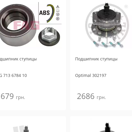
дшипник ступицы
Подшипник ступицы
G
713 6784 10
Optimal
302197
1679
2686
грн.
грн.