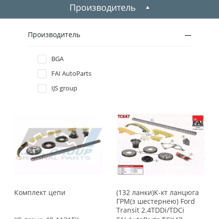
Производитель
Производитель
BGA
FAI AutoParts
IJS group
Комплект цепи
(132 ланки)К-кт ланцюга
ГРМ(з шестернею) Ford
Transit 2.4TDDi/TDCi
08.00- (120км)