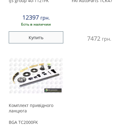
IJS group
40-1121FK
FAI AutoParts
TCK47
12397
грн.
Есть в наличии
7472
Купить
грн.
Комплект привідного
ланцюга
BGA
TC2000FK