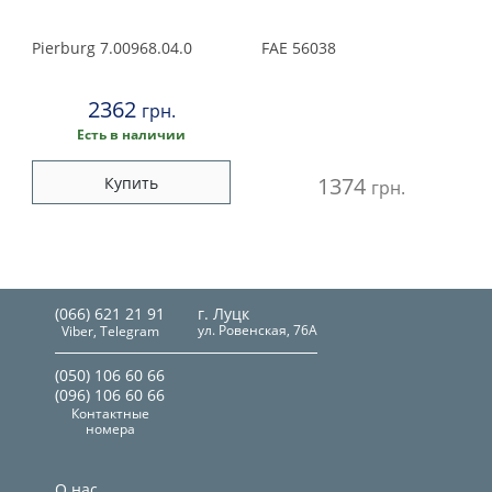
Pierburg
7.00968.04.0
FAE
56038
2362
грн.
Есть в наличии
1374
Купить
грн.
(066) 621 21 91
г. Луцк
ул. Ровенская, 76А
Viber, Telegram
(050) 106 60 66
(096) 106 60 66
Контактные
номера
О нас