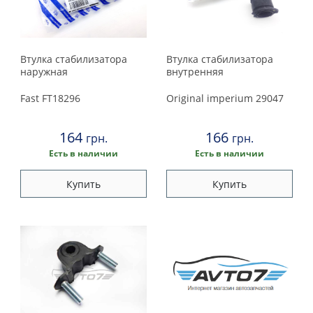
Meyle
2000
Moog
NK
Втулкa стабилизатора
Втулка стабилизатора
Original imperium
наружная
внутренняя
QH
Fast
FT18296
Original imperium
29047
RTS
Sidem
164
166
грн.
грн.
Talosa
Есть в наличии
Есть в наличии
TRW
Купить
Купить