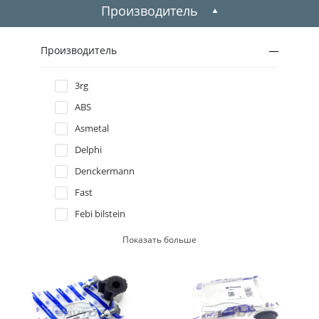
2009
Производитель
2008
Производитель
2007
3rg
ABS
2006
Asmetal
2005
Delphi
Denckermann
2004
Fast
Febi bilstein
2003
Flennor
Показать больше
2002
Kamoka
Lemforder
2001
Metalcaucho