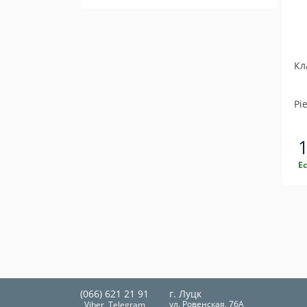
Кл
Pi
Е
(066) 621 21 91
г. Луцк
ул. Ровенская, 76А
Viber, Telegram