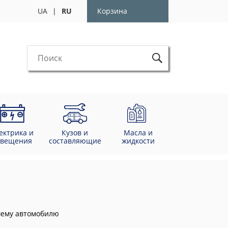
UA
|
RU
Корзина
ектрика и
Кузов и
Масла и
свещения
составляющие
жидкости
ашему автомобилю