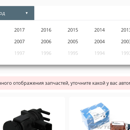
од
2017
2016
2015
2014
201
2007
2006
2005
2004
200
1997
1996
1995
1994
199
чного отображения запчастей, уточните какой у вас авт