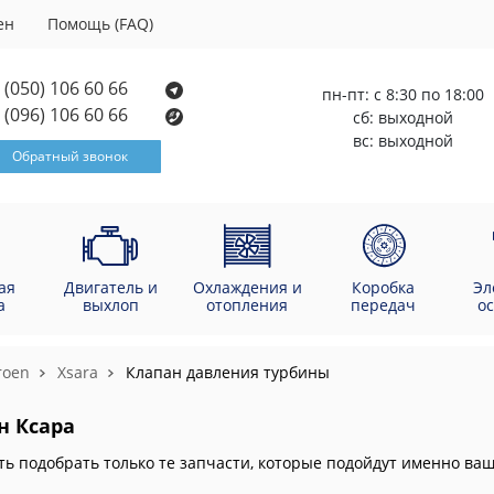
ен
Помощь (FAQ)
(050) 106 60 66
пн-пт: с 8:30 по 18:00
(096) 106 60 66
сб: выходной
вс: выходной
Обратный звонок
ая
Двигатель и
Охлаждения и
Коробка
Эл
а
выхлоп
отопления
передач
о
roen
Xsara
Клапан давления турбины
н Ксара
ть подобрать только те запчасти, которые подойдут именно в