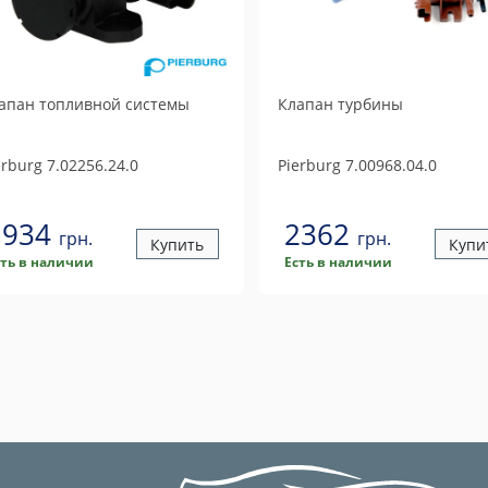
апан топливной системы
Клапан турбины
erburg
7.02256.24.0
Pierburg
7.00968.04.0
1934
2362
грн.
грн.
Купить
Купи
сть в наличии
Есть в наличии