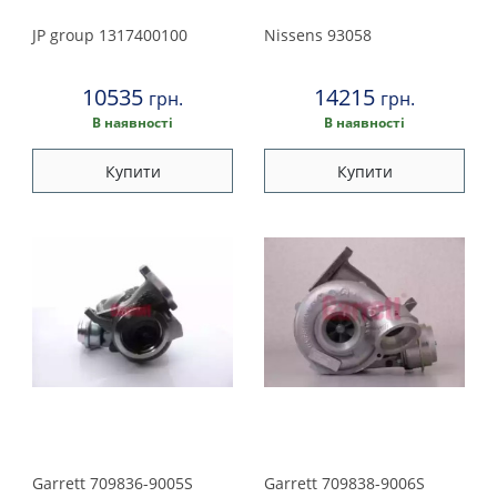
2000
JP group
1317400100
Nissens
93058
1999
10535
14215
грн.
грн.
1998
В наявності
В наявності
Купити
Купити
1997
1996
1995
Garrett
709836-9005S
Garrett
709838-9006S