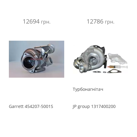
12694
12786
грн.
грн.
Турбонагнiтач
Garrett
454207-5001S
JP group
1317400200