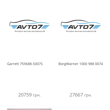
Garrett
759688-5007S
BorgWarner
1000 988 0074
20759
27667
грн.
грн.