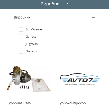
2009
Виробник
2008
Виробник
2007
BorgWarner
Garrett
2006
JP group
2005
Nissens
2004
2003
2002
2001
Турбонагнiтач
Турбокомпресор