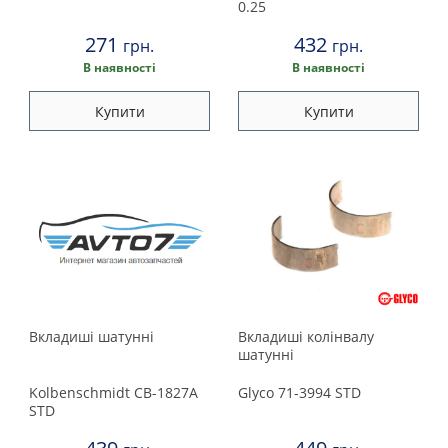
Land Rover
0.25
271
432
грн.
грн.
Lexus
В наявності
В наявності
Maserati
Купити
Купити
Mazda
Mercedes
Mini
Mitsubishi
Вкладишi шатуннi
Вкладиші колінвалу
Nissan
шатунні
Kolbenschmidt
CB-1827A
Glyco
71-3994 STD
Opel
STD