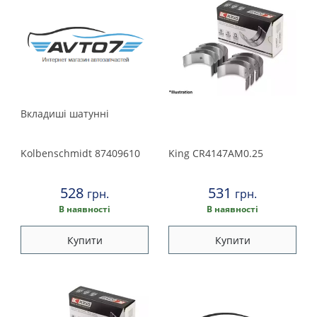
Вкладишi шатуннi
Kolbenschmidt
87409610
King
CR4147AM0.25
528
531
грн.
грн.
В наявності
В наявності
Купити
Купити