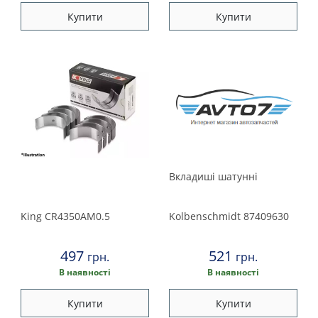
Suzuki
Купити
Купити
Toyota
Volkswagen
Volvo
Вкладишi шатуннi
King
CR4350AM0.5
Kolbenschmidt
87409630
497
521
грн.
грн.
В наявності
В наявності
Купити
Купити