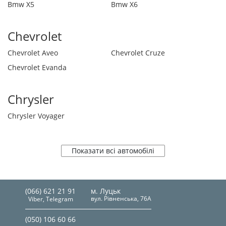
Bmw X5
Bmw X6
Chevrolet
Chevrolet Aveo
Chevrolet Cruze
Chevrolet Evanda
Chrysler
Chrysler Voyager
Показати всі автомобілі
(066) 621 21 91
м. Луцьк
вул. Рівненська, 76А
Viber, Telegram
(050) 106 60 66