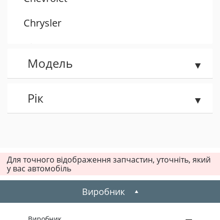
Chrysler
Citroen
Модель
Dacia
Daewoo
Рік
Dodge
Fiat
Для точного відображення запчастин, уточніть, який
у вас автомобіль
Ford
Виробник
Honda
Hummer
Виробник