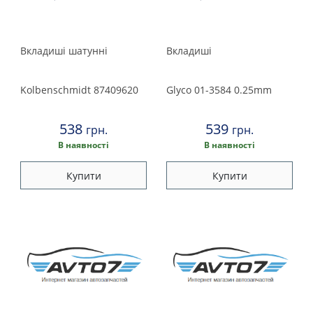
Вкладишi шатуннi
Вкладиші
Kolbenschmidt
87409620
Glyco
01-3584 0.25mm
538
539
грн.
грн.
В наявності
В наявності
Купити
Купити