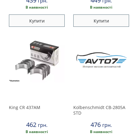
439
449
Peugeot
грн.
грн.
В наявності
В наявності
Porsche
Купити
Купити
Renault
Rover
Saab
Seat
Skoda
Smart
King
CR 437AM
Kolbenschmidt
CB-2805A
STD
Subaru
462
476
грн.
грн.
В наявності
В наявності