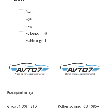
Hyundai
Asam
Glyco
Infiniti
King
Kolbenschmidt
Isuzu
Mahle original
Iveco
Jaguar
Jeep
Kia
Вкладишi шатуннi
Lancia
Glyco
71-3084 STD
Kolbenschmidt
CB-1085A