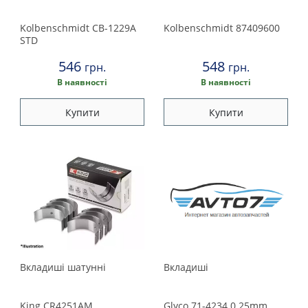
Kolbenschmidt
CB-1229A
Kolbenschmidt
87409600
STD
546
548
грн.
грн.
В наявності
В наявності
Купити
Купити
Вкладишi шатуннi
Вкладиші
King
CR4251AM
Glyco
71-4234 0.25mm