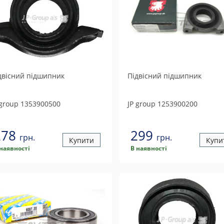
двісний підшипник
Підвісний підшипник
 group
1353900500
JP group
1253900200
278
299
грн.
грн.
Купити
Купи
 наявності
В наявності