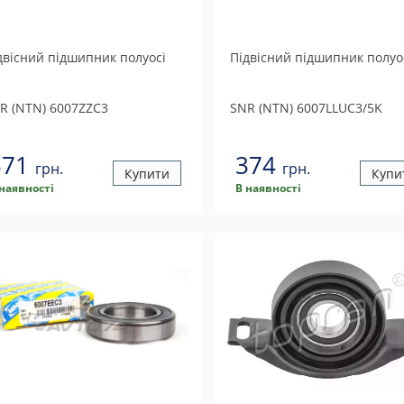
двісний підшипник полуосі
Підвісний підшипник полуо
R (NTN)
6007ZZC3
SNR (NTN)
6007LLUC3/5K
371
374
грн.
грн.
Купити
Купи
 наявності
В наявності