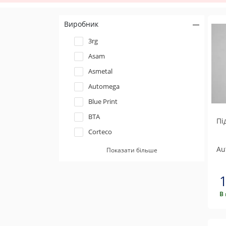
Виробник
3rg
Asam
Asmetal
Automega
Blue Print
BTA
Пі
Corteco
CX
Au
Показати більше
FAG
Fast
Febest
В
Febi bilstein
Formpart