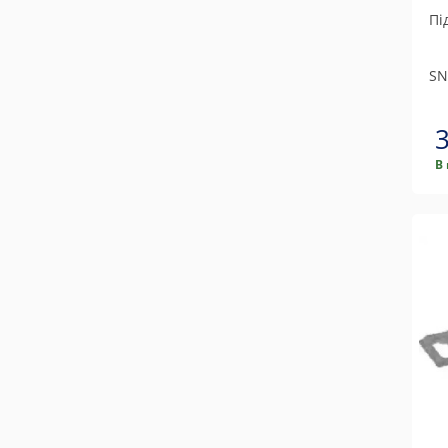
Пі
SN
В