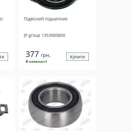
сі
Підвісний підшипник
JP group
1353900800
377
грн.
ти
Купити
В наявності