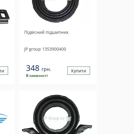
Підвісний підшипник
JP group
1353900400
348
грн.
ти
Купити
В наявності