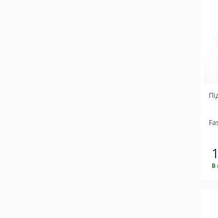
GSP
JP group
Lemforder
Metalcaucho
Metzger
Meyle
Пі
Optimal
Original imperium
Fa
PFI
Profit
Sasic
В
SNR (NTN)
Solgy
Swag
Ted-gum