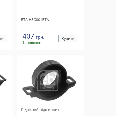
BTA
H3G001BTA
407
грн.
ти
Купити
В наявності
Підвісний підшипник