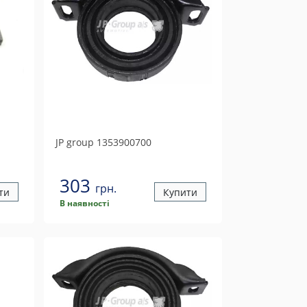
JP group
1353900700
303
грн.
ти
Купити
В наявності