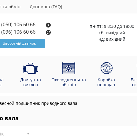
 та обмін
Допомога (FAQ)
(050) 106 60 66
пн-пт: з 8:30 до 18:00
(096) 106 60 66
сб: вихідний
нд: вихідний
Зворотній дзвінок
на
Двигун та
Охолодження та
Коробка
Ел
а
вихлоп
обігрів
передач
о
весной подшипник приводного вала
о вала
ік