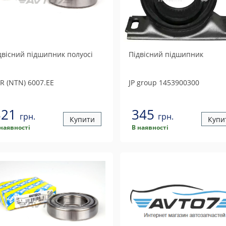
двісний підшипник полуосі
Підвісний підшипник
R (NTN)
6007.EE
JP group
1453900300
321
345
грн.
грн.
Купити
Купи
 наявності
В наявності