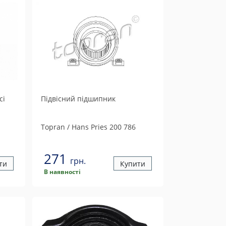
сі
Підвісний підшипник
Topran / Hans Pries
200 786
271
грн.
ти
Купити
В наявності