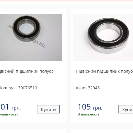
двісний підшипник полуосі
Підвісний підшипник полуо
tomega
130076510
Asam
32948
101
105
грн.
грн.
Купити
Купи
 наявності
В наявності