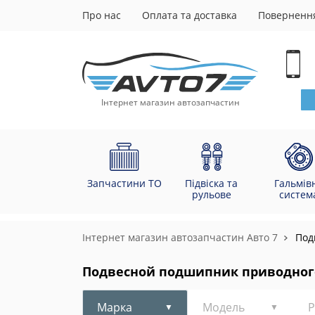
Про нас
Оплата та доставка
Повернення
Інтернет магазин автозапчастин
Запчастини ТО
Підвіска та
Гальмів
рульове
систем
Інтернет магазин автозапчастин Авто 7
Под
Подвесной подшипник приводног
Марка
Модель
Р