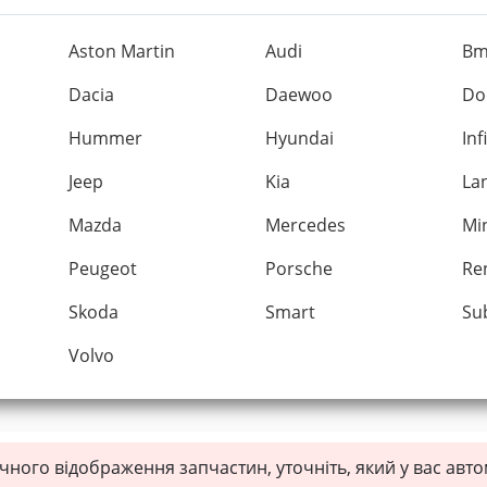
Aston Martin
Audi
B
Dacia
Daewoo
Do
Hummer
Hyundai
Inf
Jeep
Kia
La
Mazda
Mercedes
Mi
Peugeot
Porsche
Re
Skoda
Smart
Su
Volvo
чного відображення запчастин, уточніть, який у вас авт