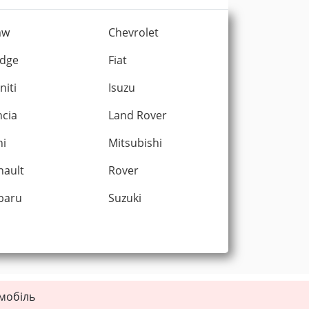
mw
Chevrolet
dge
Fiat
initi
Isuzu
ncia
Land Rover
ni
Mitsubishi
nault
Rover
baru
Suzuki
омобіль