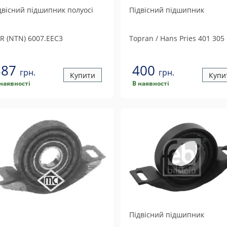
двісний підшипник полуосі
Підвісний підшипник
R (NTN)
6007.EEC3
Topran / Hans Pries
401 305
387
400
грн.
грн.
Купити
Купи
 наявності
В наявності
Підвісний підшипник