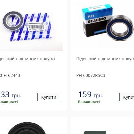
двісний підшипник полуосі
Підвісний підшипник полуо
st
FT62443
PFI
60072RSC3
133
159
грн.
грн.
Купити
Купи
 наявності
В наявності