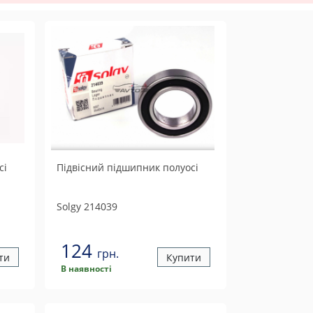
сі
Підвісний підшипник полуосі
Solgy
214039
124
грн.
ти
Купити
В наявності