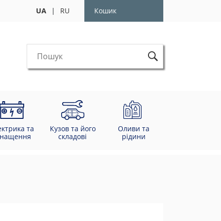
UA
|
RU
Кошик
ектрика та
Кузов та його
Оливи та
снащення
складові
рідини