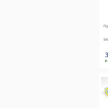
Пі
SN
В