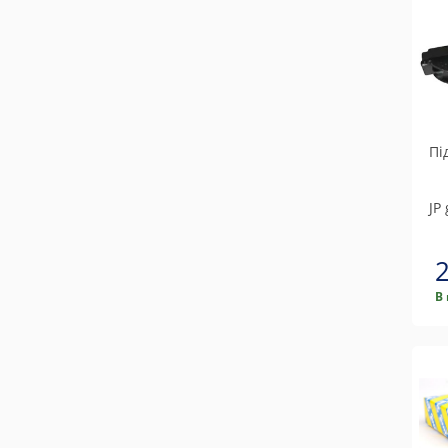
Topran / Hans Pries
Trucktec automotive
Vaico
Пі
JP
В