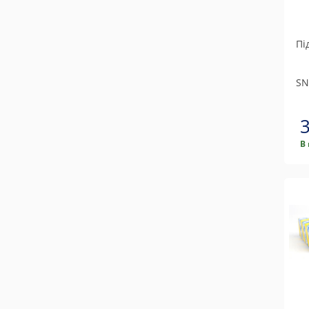
Пі
SN
В