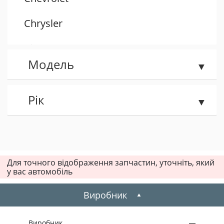
Chrysler
Citroen
Модель
Dacia
Daewoo
Рік
Dodge
Fiat
Для точного відображення запчастин, уточніть, який
у вас автомобіль
Ford
Виробник
Honda
Hummer
Виробник