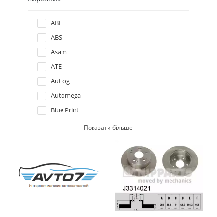
Hyundai
ABE
ABS
Infiniti
Asam
ATE
Isuzu
Autlog
Iveco
Automega
Blue Print
Jaguar
Borg & Beck
Показати більше
Bosch
Jeep
Breck
Kia
Brembo
Delphi
Lancia
Denckermann
E.T.F.