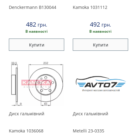
Peugeot
Remsa
Denckermann
B130044
Kamoka
1031112
Porsche
SKF
482
492
грн.
грн.
SNR (NTN)
Renault
В наявності
В наявності
Textar
Trucktec automotive
Купити
Купити
Rover
TRW
Saab
Zimmermann
Seat
Skoda
Smart
Диск гальмівний
Диск гальмівний
Subaru
Kamoka
1036068
Metelli
23-0335