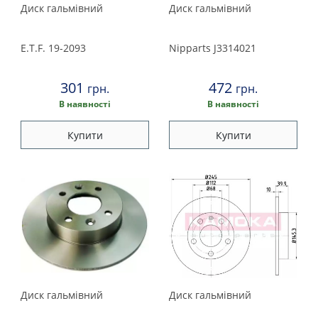
Land Rover
Диск гальмівний
Диск гальмівний
Fast
Lexus
Febi bilstein
E.T.F.
19-2093
Nipparts
J3314021
Ferodo
Maserati
FTE
301
472
грн.
грн.
JP group
Mazda
В наявності
В наявності
Kamoka
Купити
Купити
Mercedes
Lemforder
LPR
Mini
Metelli
Meyle
Mitsubishi
Nipparts
Nissan
NK
Profit
Opel
Protechnic
Диск гальмівний
Диск гальмівний
QH