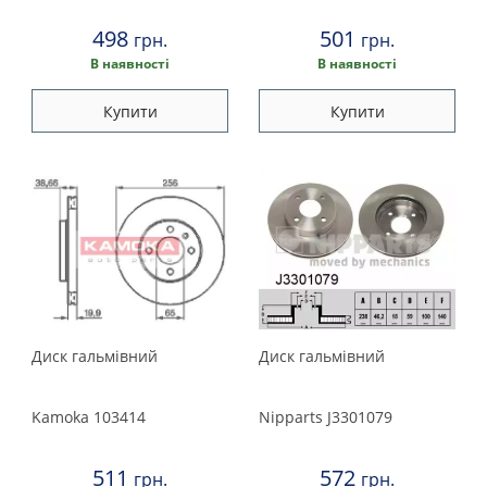
Suzuki
498
501
грн.
грн.
Toyota
В наявності
В наявності
Volkswagen
Купити
Купити
Volvo
Диск гальмівний
Диск гальмівний
Kamoka
103414
Nipparts
J3301079
511
572
грн.
грн.