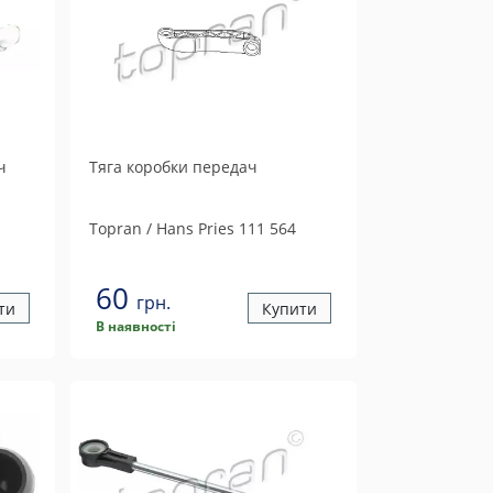
ч
Тяга коробки передач
Topran / Hans Pries
111 564
60
грн.
ти
Купити
В наявності