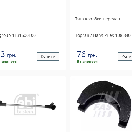
Тяга коробки передач
 group
1131600100
Topran / Hans Pries
108 840
73
76
грн.
грн.
Купити
Купи
 наявності
В наявності