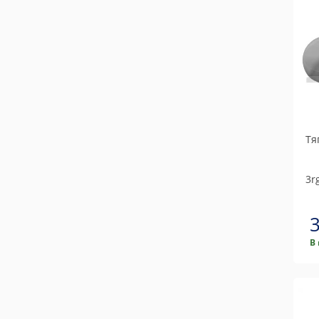
Тя
3r
В