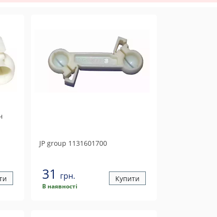
ч
JP group
1131601700
31
грн.
ти
Купити
В наявності