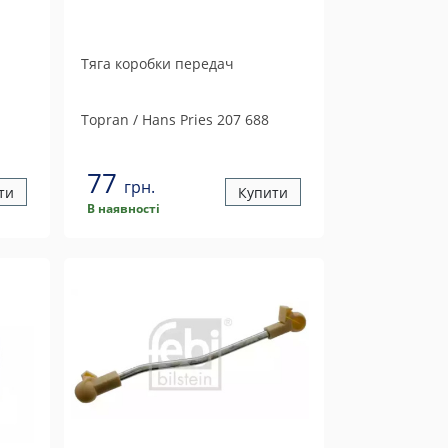
Тяга коробки передач
Topran / Hans Pries
207 688
77
грн.
ти
Купити
В наявності