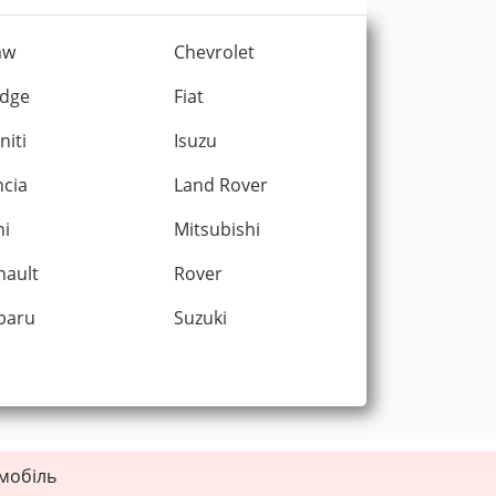
mw
Chevrolet
dge
Fiat
initi
Isuzu
ncia
Land Rover
ni
Mitsubishi
nault
Rover
baru
Suzuki
омобіль