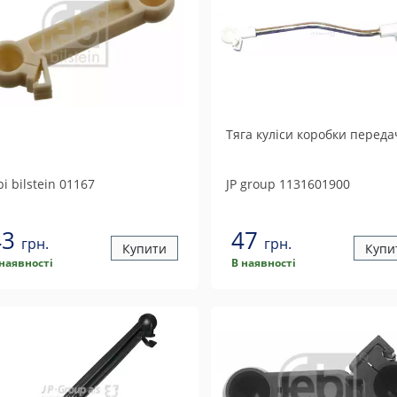
Тяга куліси коробки переда
i bilstein
01167
JP group
1131601900
43
47
грн.
грн.
Купити
Купи
 наявності
В наявності