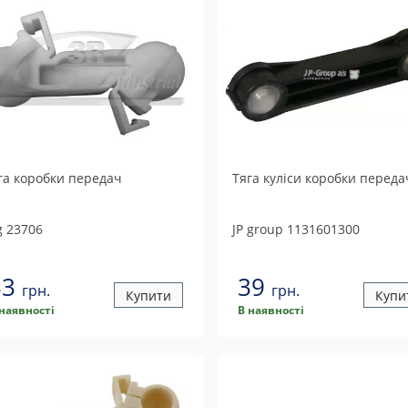
га коробки передач
Тяга куліси коробки переда
g
23706
JP group
1131601300
33
39
грн.
грн.
Купити
Купи
 наявності
В наявності