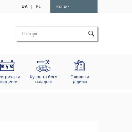
UA
|
RU
Кошик
ектрика та
Кузов та його
Оливи та
снащення
складові
рідини