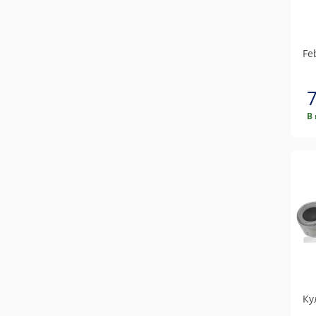
Feb
В
Ку