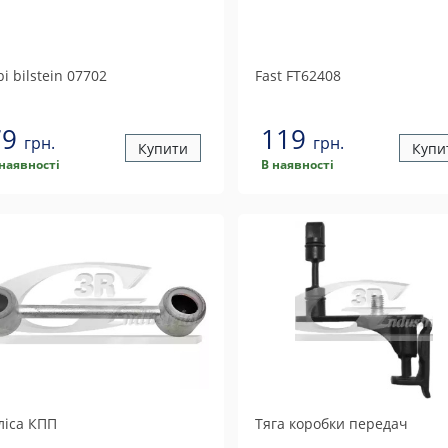
i bilstein
07702
Fast
FT62408
79
119
грн.
грн.
Купити
Купи
 наявності
В наявності
ліса КПП
Тяга коробки передач