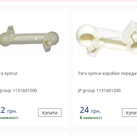
га куліси
Тяга куліси коробки переда
 group
1131601500
JP group
1131601200
22
24
грн.
грн.
Купити
Купи
 наявності
В наявності