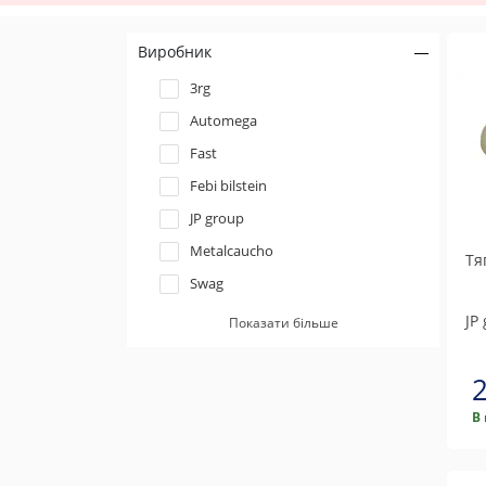
Виробник
3rg
Automega
Fast
Febi bilstein
JP group
Metalcaucho
Тя
Swag
Topran / Hans Pries
JP
Показати більше
Trucktec automotive
В