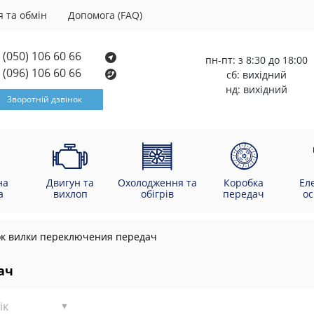
 та обмін
Допомога (FAQ)
(050) 106 60 66
пн-пт: з 8:30 до 18:00
(096) 106 60 66
сб: вихідний
нд: вихідний
Зворотній дзвінок
на
Двигун та
Охолодження та
Коробка
Ел
а
вихлоп
обігрів
передач
о
к вилки переключения передач
ач
ік