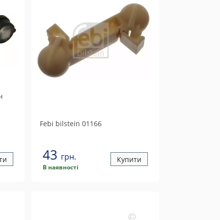
ч
Febi bilstein
01166
43
грн.
ти
Купити
В наявності