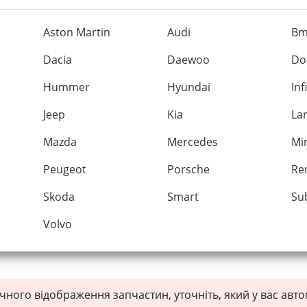
Aston Martin
Audi
B
Dacia
Daewoo
Do
Hummer
Hyundai
Inf
Jeep
Kia
La
Mazda
Mercedes
Mi
Peugeot
Porsche
Re
Skoda
Smart
Su
Volvo
чного відображення запчастин, уточніть, який у вас авт