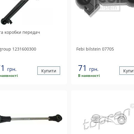
га коробки передач
 group
1231600300
Febi bilstein
07705
71
71
грн.
грн.
Купити
Купи
 наявності
В наявності