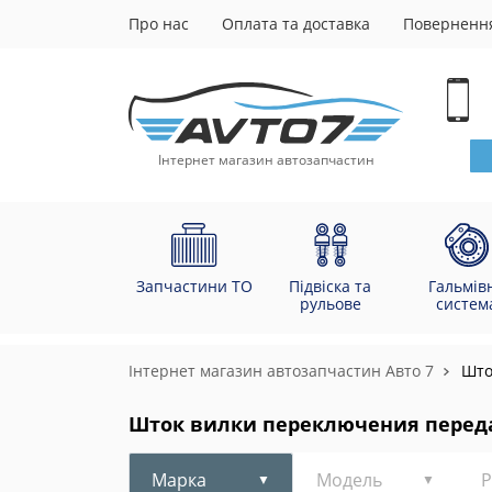
Про нас
Оплата та доставка
Повернення
Інтернет магазин автозапчастин
Запчастини ТО
Підвіска та
Гальмів
рульове
систем
Інтернет магазин автозапчастин Авто 7
Што
Шток вилки переключения перед
Марка
Модель
Р