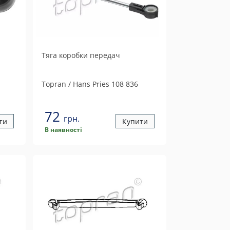
Тяга коробки передач
Topran / Hans Pries
108 836
72
грн.
ти
Купити
В наявності