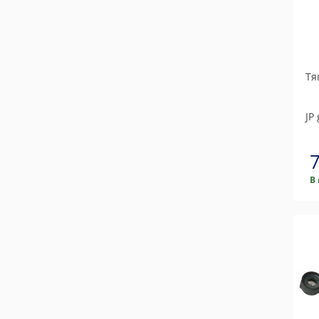
Тя
JP
В