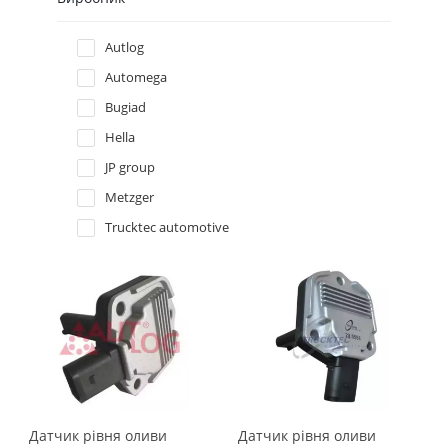
Hyundai
Autlog
Automega
Infiniti
Bugiad
Hella
Isuzu
JP group
Iveco
Metzger
Trucktec automotive
Jaguar
Jeep
Kia
Lancia
Датчик рiвня оливи
Датчик рівня оливи