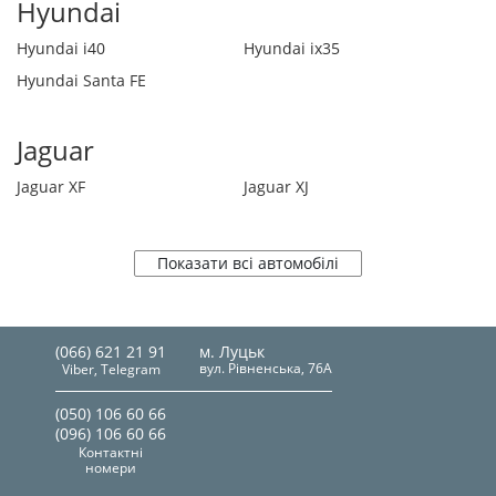
Hyundai
Hyundai i40
Hyundai ix35
Hyundai Santa FE
Jaguar
Jaguar XF
Jaguar XJ
Показати всі автомобілі
(066) 621 21 91
м. Луцьк
вул. Рівненська, 76А
Viber, Telegram
(050) 106 60 66
(096) 106 60 66
Контактні
номери