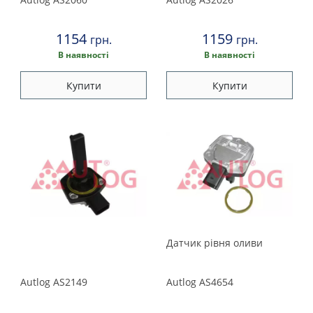
Peugeot
Porsche
1154
1159
грн.
грн.
В наявності
В наявності
Renault
Купити
Купити
Rover
Saab
Seat
Skoda
Датчик рiвня оливи
Smart
Subaru
Autlog
AS2149
Autlog
AS4654