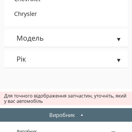
Chrysler
Citroen
Модель
Dacia
Daewoo
Рік
Dodge
Fiat
Для точного відображення запчастин, уточніть, який
у вас автомобіль
Ford
Виробник
Honda
Hummer
Виробник