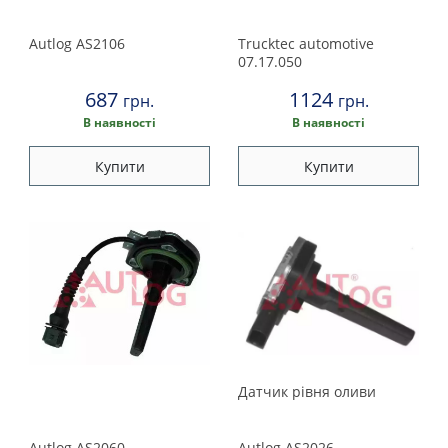
Land Rover
Autlog
AS2106
Trucktec automotive
Lexus
07.17.050
687
1124
Maserati
грн.
грн.
В наявності
В наявності
Mazda
Купити
Купити
Mercedes
Mini
Mitsubishi
Nissan
Датчик рiвня оливи
Opel
Autlog
AS2060
Autlog
AS2026