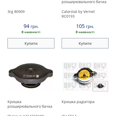
розширювального бачка
Peugeot
3rg
80909
Calorstat by Vernet
RC0193
Porsche
94
105
грн.
грн.
Renault
В наявності
В наявності
Купити
Купити
Rover
Saab
Seat
Skoda
Smart
Кришка
Кришка радiатора
розширювального бачка
Subaru