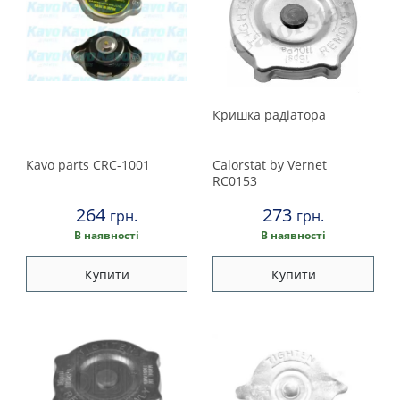
Кришка радіатора
Kavo parts
CRC-1001
Calorstat by Vernet
RC0153
264
273
грн.
грн.
В наявності
В наявності
Купити
Купити