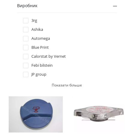
Hummer
Виробник
Hyundai
3rg
Ashika
Infiniti
Automega
Blue Print
Isuzu
Calorstat by Vernet
Iveco
Febi bilstein
JP group
Jaguar
Kavo parts
Показати більше
Meyle
Jeep
Nipparts
Kia
QH
Trucktec automotive
Lancia