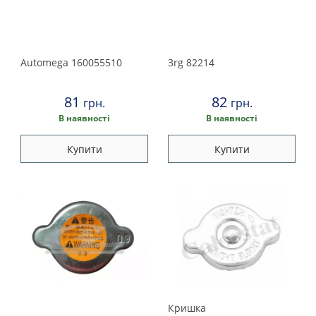
Land Rover
Lexus
Automega
160055510
3rg
82214
Maserati
81
82
грн.
грн.
Mazda
В наявності
В наявності
Купити
Купити
Mercedes
Mini
Mitsubishi
Nissan
Opel
Кришка