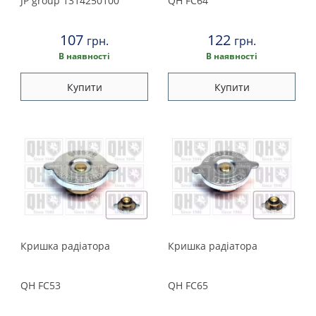
JP group
1314250100
QH
FC64
Suzuki
107
122
грн.
грн.
Toyota
В наявності
В наявності
Volkswagen
Купити
Купити
Volvo
Кришка радiатора
Кришка радiатора
QH
FC53
QH
FC65