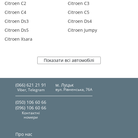
Citroen C2
Citroen C3
Citroen C4
Citroen C5
Citroen Ds3
Citroen Ds4
Citroen Ds5
Citroen Jumpy
Citroen Xsara
Показати всі автомобілі
(066) 621 21 91
м. Луцьк
вул. Рівненська, 76А
Viber, Telegram
(050) 106 60 66
(096) 106 60 66
Контактні
номери
Про нас