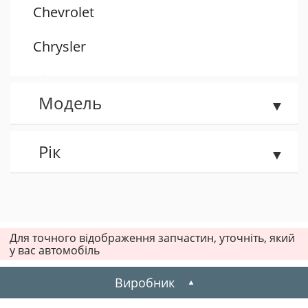
Chevrolet
Chrysler
Citroen
Модель
Dacia
Daewoo
Рік
Dodge
Fiat
Для точного відображення запчастин, уточніть, який
у вас автомобіль
Ford
Виробник
Honda