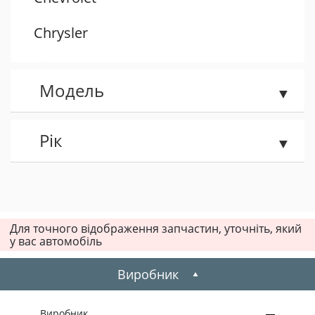
Chrysler
Citroen
Модель
Dacia
Daewoo
Рік
Dodge
Fiat
Для точного відображення запчастин, уточніть, який
у вас автомобіль
Ford
Виробник
Honda
Hummer
Виробник