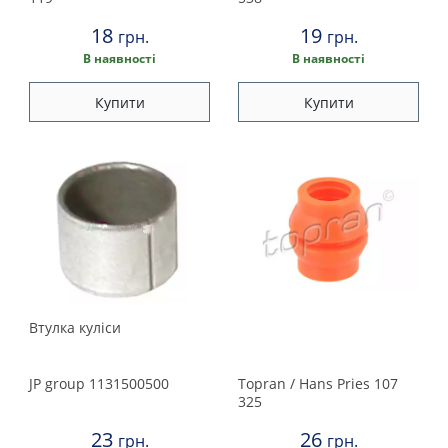
Suzuki
18
19
грн.
грн.
Toyota
В наявності
В наявності
Volkswagen
Купити
Купити
Volvo
Втулка кулiси
JP group
1131500500
Topran / Hans Pries
107
325
23
26
грн.
грн.