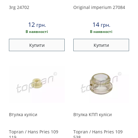
Peugeot
3rg
24702
Original imperium
27084
Porsche
12
14
грн.
грн.
Renault
В наявності
В наявності
Купити
Купити
Rover
Saab
Seat
Skoda
Smart
Втулка кулiси
Втулка КПП куліси
Subaru
Topran / Hans Pries
109
Topran / Hans Pries
109
119
538