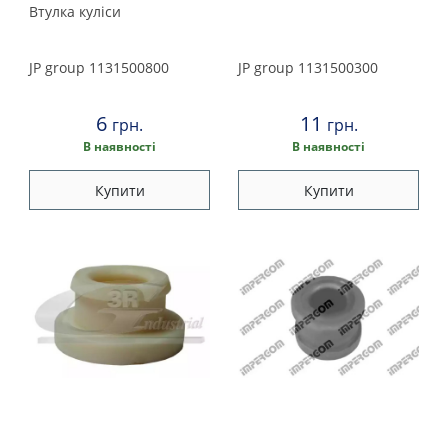
Land Rover
Втулка кулiси
Lexus
JP group
1131500800
JP group
1131500300
Maserati
6
11
грн.
грн.
Mazda
В наявності
В наявності
Купити
Купити
Mercedes
Mini
Mitsubishi
Nissan
Opel