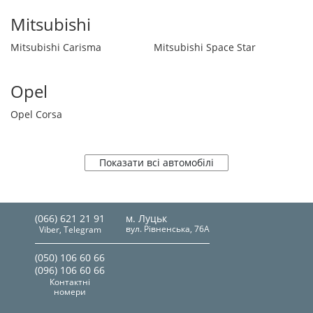
Mitsubishi
Mitsubishi Carisma
Mitsubishi Space Star
Opel
Opel Corsa
Показати всі автомобілі
(066) 621 21 91
м. Луцьк
вул. Рівненська, 76А
Viber, Telegram
(050) 106 60 66
(096) 106 60 66
Контактні
номери